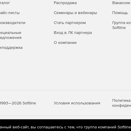
талог
Распродажа
Вакансии
айс-листы
Семинары и вебинары
Помощь
оизводители
Стать партнером
Группа к
Softline
пециальные
Вход в ЛК партнера
редложения
О компании
хподдержка
Политика
Условия использования
1993—2026 Softline
конфиден
яются
рекомендательные технологии
(информационные технологии п
ный веб-сайт, вы соглашаетесь с тем, что группа компаний Softlin
предпочтениям пользователей сети «Интернет», находящихся на те