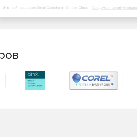
Этот сайт защищен SmartCaptcha от Yandex Cloud -
Уведомление об условия
еров