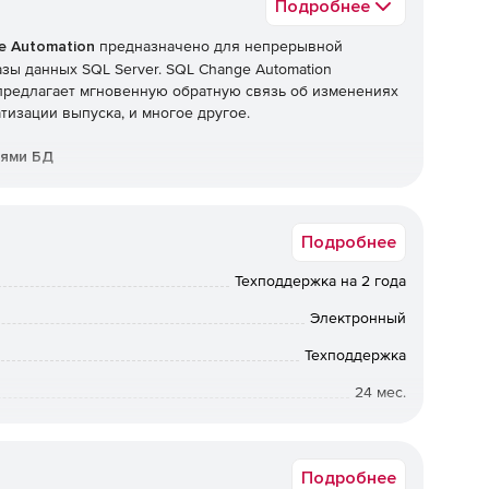
Подробнее
e Automation
предназначено для непрерывной
зы данных SQL Server. SQL Change Automation
предлагает мгновенную обратную связь об изменениях
тизации выпуска, и многое другое.
иями БД
ставки БД, создавая, тестируя и разворачивая базу
Подробнее
вертывания изменений в базе данных.
Техподдержка на 2 года
Электронный
ватель освобождается от ручных задач по управлению
Техподдержка
 выпуски готовы к работе.
24 мес.
от 8 до 8
Подробнее
ирует среды тестирования и разработки, поэтому цикл