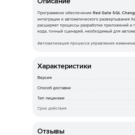
Описание
Программное обеспечение
Red Gate SQL Chang
интеграции и автоматического развертывания ба
расширяет процессы разработки приложений и 
кода, точный сценарий, необходимый для автома
Автоматизация процесса управления изменен
SQL Change Automation завершает процесс до
данных.
Характеристики
Быстрый и надежный способ проверки и раз
Версия
Способ доставки
Благодаря автоматизации баз данных пользо
изменениями баз данных.
Тип лицензии
Встроенные этапы проверки гарантируют, что
Срок действия
К-во пользователей
Ускоренный цикл тестирования
Отзывы
SQL Change Automation автоматически синхрониз