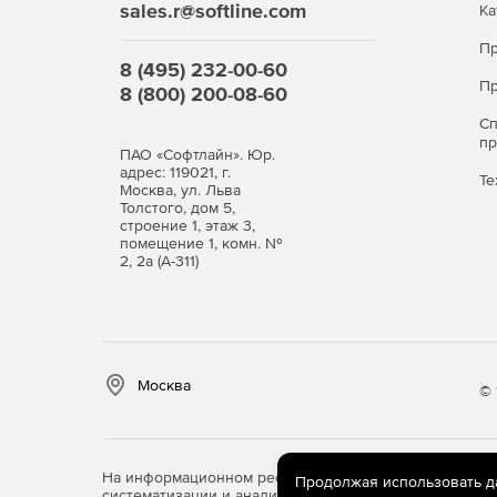
sales.r@softline.com
Ка
Пр
8 (495) 232-00-60
Пр
8 (800) 200-08-60
С
п
ПАО «Софтлайн». Юр.
адрес: 119021, г.
Те
Москва, ул. Льва
Толстого, дом 5,
строение 1, этаж 3,
помещение 1, комн. №
2, 2а (А-311)
Москва
© 
На информационном ресурсе store.softline.ru примен
Продолжая использовать дан
систематизации и анализа сведений, относящихся к 