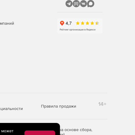
омпаний
14+
Правила продажи
циальности
редоставления информации на основе сбора,
e может
рритории Российской Федерации)