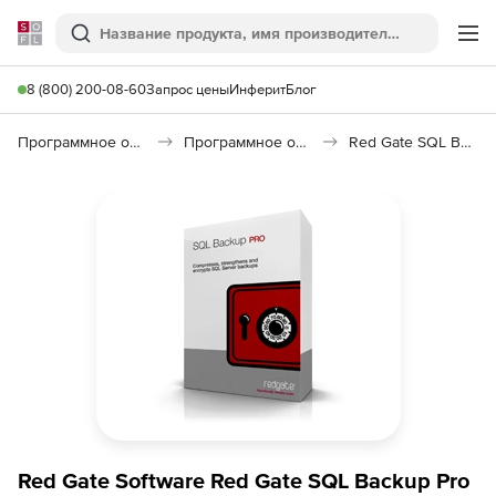
Softline
Поиск
Ме
8 (800) 200-08-60
Запрос цены
Инферит
Блог
Программное обеспечение для работы с файлами и дисками
Программное обеспечение для резервного копирования
Red Gate SQL Backup Pro
Red Gate Software Red Gate SQL Backup Pro