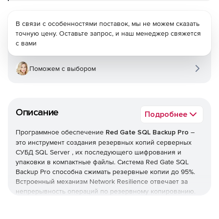
В связи с особенностями поставок, мы не можем сказать
точную цену. Оставьте запрос, и наш менеджер свяжется
с вами
Поможем с выбором
Описание
Подробнее
Программное обеспечение
Red Gate SQL Backup Pro
–
это инструмент создания резервных копий серверных
СУБД SQL Server , их последующего шифрования и
упаковки в компактные файлы. Система Red Gate SQL
Backup Pro способна сжимать резервные копии до 95%.
Встроенный механизм Network Resilience отвечает за
непрерывность операций по резервному копированию.
Если при резервном копировании данные передаются по
сети, Red Gate SQL Backup Pro поддерживает