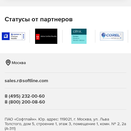
резервного копирования и восстановления.
Мониторинг временной шкалы для мгновенной
Статусы от партнеров
визуализации действий.
Интеграция с агентом SQL-сервера для планирования
заданий резервного копирования базы данных.
Оптимизация процесса резервного копирования.
Москва
Вывод чувствительных к контексту советов и
рекомендаций, встроенных в графический интерфейс.
sales.r@softline.com
Запуск копирования и восстановления с помощью
Microsoft SQL Server Management Studio или слоев
доступа к базам данных, таких как ADO или OLE DB.
8 (495) 232-00-60
8 (800) 200-08-60
Запуск операций в пакетных и сценарных файлах.
Доступ к нескольким уровням сжатия.
ПАО «Софтлайн». Юр. адрес: 119021, г. Москва, ул. Льва
Толстого, дом 5, строение 1, этаж 3, помещение 1, комн. № 2, 2а
256- и 128-битное AES-шифрование.
(А-311)