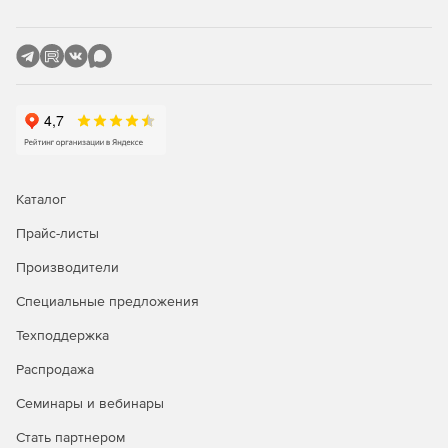
Обеспечение непрерывности и возобновления
операций по резервному копированию данных.
Создание очередности доставки журналов с
сохранением заданного порядка после приостановки
и возобновления операции.
Инсталляция с поддержкой кластеров.
Каталог
Отправка уведомлений по электронной почте о
процессах резервного копирования.
Прайс-листы
Производители
Генерация отчетов на уровне сервера и предприятия.
Специальные предложения
Автоматический обрыв существующих подключений
перед восстановлением.
Техподдержка
Автоматическая проверка и формирование списка
Распродажа
«потерянных» пользователей.
Семинары и вебинары
Доставка журналов без предварительной
Стать партнером