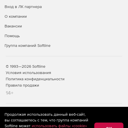
инициализации целевой базы данных.
Вход в ЛК партнера
Удаленный доступ и менеджмент всех резервных
О компании
копий через центральный клиентский графический
интерфейс.
Вакансии
Поддержка 64-битных версий сервера SQL.
Помощь
Группа компаний Softline
© 1993—2026 Softline
Условия использования
Политика конфиденциальности
Правила продажи
14+
На информационном ресурсе store.softline.ru применяются
Продолжая использовать данный веб-сайт,
рекомендательные технологии
(информационные технологии
вы соглашаетесь с тем, что группа компаний
предоставления информации на основе сбора,
Softline может
использовать файлы «cookie»
систематизации и анализа сведений, относящихся к