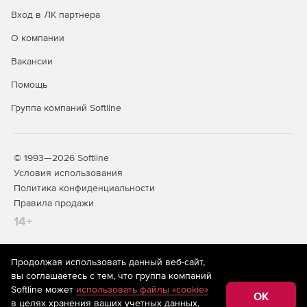
выполнением синхронизации.
Вход в ЛК партнера
О компании
Вакансии
Помощь
Группа компаний Softline
© 1993—2026 Softline
Условия использования
Политика конфиденциальности
Правила продажи
14+
Продолжая использовать данный веб-сайт,
На информационном ресурсе store.softline.ru применяются
вы соглашаетесь с тем, что группа компаний
рекомендательные технологии
(информационные технологии
Softline может
использовать файлы «cookie»
предоставления информации на основе сбора,
OK
в целях хранения ваших учетных данных,
систематизации и анализа сведений, относящихся к