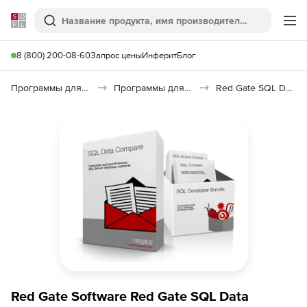
Softline
Поиск
Ме
8 (800) 200-08-60
Запрос цены
Инферит
Блог
Программы для программирования
Программы для работы с базами данных
Red Gate SQL Data Compare
Red Gate Software Red Gate SQL Data