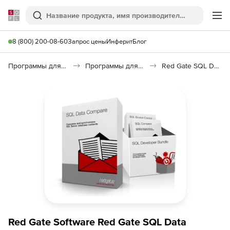
Softline
Поиск
Ме
8 (800) 200-08-60
Запрос цены
Инферит
Блог
Программы для программирования
Программы для работы с базами данных
Red Gate SQL Data Compare
Red Gate Software Red Gate SQL Data