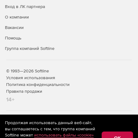
выполнением синхронизации.
Вход в ЛК партнера
О компании
Вакансии
Помощь
Группа компаний Softline
© 1993—2026 Softline
Условия использования
Политика конфиденциальности
Правила продажи
14+
На информационном ресурсе store.softline.ru применяются
Продолжая использовать данный веб-сайт,
рекомендательные технологии
(информационные технологии
вы соглашаетесь с тем, что группа компаний
предоставления информации на основе сбора,
Softline может
использовать файлы «cookie»
систематизации и анализа сведений, относящихся к