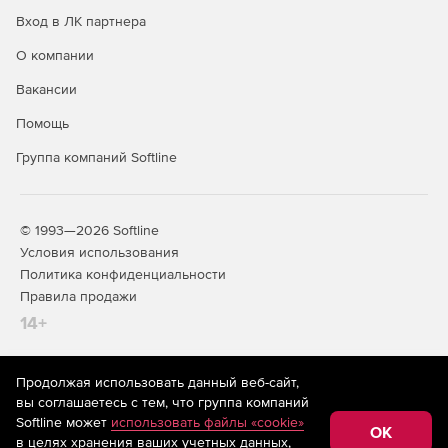
выполнением синхронизации.
Вход в ЛК партнера
О компании
Вакансии
Помощь
Группа компаний Softline
© 1993—2026 Softline
Условия использования
Политика конфиденциальности
Правила продажи
14+
Продолжая использовать данный веб-сайт,
На информационном ресурсе store.softline.ru применяются
вы соглашаетесь с тем, что группа компаний
рекомендательные технологии
(информационные технологии
Softline может
использовать файлы «cookie»
предоставления информации на основе сбора,
OK
в целях хранения ваших учетных данных,
систематизации и анализа сведений, относящихся к