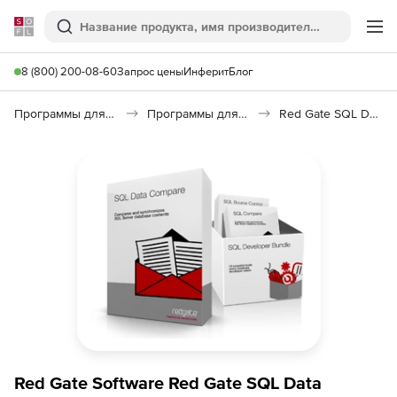
Softline
Поиск
Ме
8 (800) 200-08-60
Запрос цены
Инферит
Блог
Программы для программирования
Программы для работы с базами данных
Red Gate SQL Data Compare
Red Gate Software Red Gate SQL Data