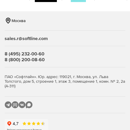
Поддержка SQL Server 2008, 2005 и 2000.
Удобный пользовательский интерфейс.
Москва
Графическое отображение зависимости объектов в
базе данных.
sales.r@softline.com
Анализ влияния изменений в базе данных на
зависимость объектов.
8 (495) 232-00-60
8 (800) 200-08-60
Выявление зависимости в базах данных разного типа
и вспомогательные ссылки для навигации в базе
данных.
ПАО «Софтлайн». Юр. адрес: 119021, г. Москва, ул. Льва
Толстого, дом 5, строение 1, этаж 3, помещение 1, комн. № 2, 2а
Создание единой диаграммы для баз данных со
(А-311)
сложной структурой.
Пользовательская настройка диаграмм: перемещение
объектов и изменение их цвета.
Создание копии диаграммы для использования в
других программах (приложениях, презентациях и