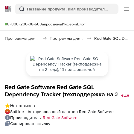
Softline
Поиск
Ме
8 (800) 200-08-60
Запрос цены
Инферит
Блог
Программы для программирования
Программы для работы с базами данных
Red Gate SQL Dependency Tracker
Red Gate Software Red Gate SQL
Dependency Tracker (техподдержка на 2
еще
года), 13 пользователей
Нет отзывов
Softline - Авторизованный партнер Red Gate Software
Производитель:
Red Gate Software
Скопировать ссылку