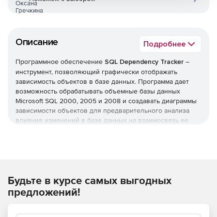
Описание
Подробнее
Программное обеспечение
SQL Dependency Tracker
–
инструмент, позволяющий графически отображать
зависимость объектов в базе данных. Программа дает
возможность обрабатывать объемные базы данных
Microsoft SQL 2000, 2005 и 2008 и создавать диаграммы
зависимости объектов для предварительного анализа
влияния изменений в базе данных на взаимосвязь ее
элементов.
SQL Dependency Tracker – необходимая утилита для
разработчиков, IT-специалистов, администраторов базы
данных, менеджеров системного проектирования,
Будьте в курсе самых выгодных
позволяющая контролировать управление изменениями
в базе данных. Программа устанавливается на
предложений!
компьютере и получает доступ к SQL серверу в процессе
работы в системе. Визуализация структуры базы данных