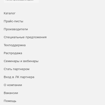
текстовых документах).
Нахождение бессвязного объекта и
Каталог
последовательная очистка базы данных.
Прайс-листы
Производители
Специальные предложения
Техподдержка
Распродажа
Семинары и вебинары
Стать партнером
Вход в ЛК партнера
О компании
Вакансии
Помощь