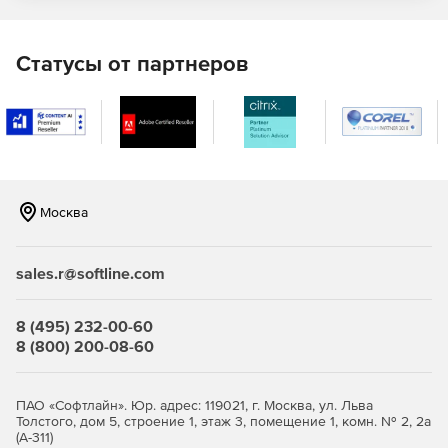
зависимости, отличную от таблиц Microsoft sysdepends .
Программа позволяет восстанавливать наименования
колонок для графических таблиц, просматривать SQL
Статусы от партнеров
скрипты для выбранных объектов.
Основные возможности
:
Поддержка SQL Server 2008, 2005 и 2000.
Удобный пользовательский интерфейс.
Москва
Графическое отображение зависимости объектов в
базе данных.
sales.r@softline.com
Анализ влияния изменений в базе данных на
зависимость объектов.
8 (495) 232-00-60
8 (800) 200-08-60
Выявление зависимости в базах данных разного типа
и вспомогательные ссылки для навигации в базе
данных.
ПАО «Софтлайн». Юр. адрес: 119021, г. Москва, ул. Льва
Толстого, дом 5, строение 1, этаж 3, помещение 1, комн. № 2, 2а
Создание единой диаграммы для баз данных со
(А-311)