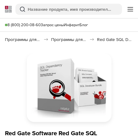
Softline
Поиск
Ме
8 (800) 200-08-60
Запрос цены
Инферит
Блог
Программы для программирования
Программы для работы с базами данных
Red Gate SQL Dependency Tracker
Red Gate Software Red Gate SQL