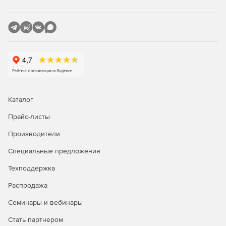
сложной структурой.
Пользовательская настройка диаграмм: перемещение
объектов и изменение их цвета.
Создание копии диаграммы для использования в
других программах (приложениях, презентациях и
текстовых документах).
Нахождение бессвязного объекта и
Каталог
последовательная очистка базы данных.
Прайс-листы
Производители
Специальные предложения
Техподдержка
Распродажа
Семинары и вебинары
Стать партнером