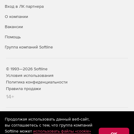
Вход в ЛК партнера
О компании
Вакансии
Помощь
Группа компаний Softline
© 1993—2026 Softline
Условия использования
Политика конфиденциальности
Правила продажи
14+
На информационном ресурсе store.softline.ru применяются
Продолжая использовать данный веб-сайт,
рекомендательные технологии
(информационные технологии
вы соглашаетесь с тем, что группа компаний
предоставления информации на основе сбора,
Softline может
использовать файлы «cookie»
систематизации и анализа сведений, относящихся к