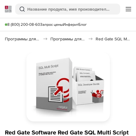
Softline
Поиск
Ме
8 (800) 200-08-60
Запрос цены
Инферит
Блог
Программы для программирования
Программы для работы с базами данных
Red Gate SQL Multi Script
Red Gate Software Red Gate SQL Multi Script