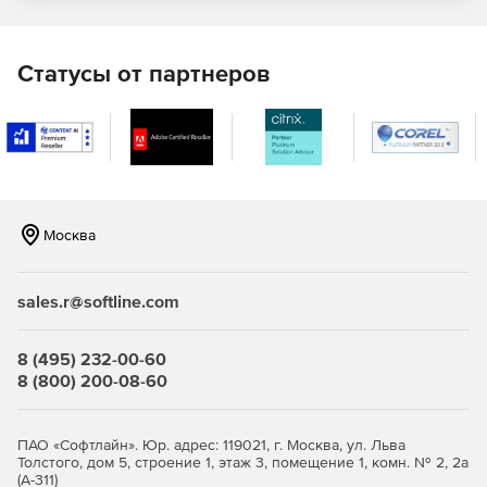
Составление и сохранение списка баз данных многих
SQL серверов для дальнейшего использования в них
Статусы от партнеров
скриптов.
Настройка порядка выполнения скриптов.
Настройка обратной связи с любой БД, в которой
выполнялся скрипт.
Москва
Создание индивидуальных ярлыков для разных
результатов.
sales.r@softline.com
Выполнение только выбранного в скрипте текста.
Составление списка баз данных для параллельного
8 (495) 232-00-60
запуска скриптов.
8 (800) 200-08-60
ПАО «Софтлайн». Юр. адрес: 119021, г. Москва, ул. Льва
Толстого, дом 5, строение 1, этаж 3, помещение 1, комн. № 2, 2а
(А-311)