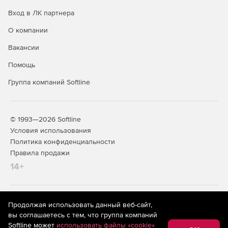
Вход в ЛК партнера
О компании
Вакансии
Помощь
Группа компаний Softline
© 1993—2026 Softline
Условия использования
Политика конфиденциальности
Правила продажи
14+
На информационном ресурсе store.softline.ru применяются
Продолжая использовать данный веб-сайт,
рекомендательные технологии
(информационные технологии
вы соглашаетесь с тем, что группа компаний
предоставления информации на основе сбора,
Softline может
использовать файлы «cookie»
систематизации и анализа сведений, относящихся к