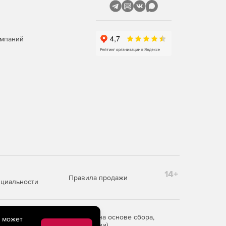
омпаний
14+
Правила продажи
циальности
редоставления информации на основе сбора,
e может
рритории Российской Федерации)