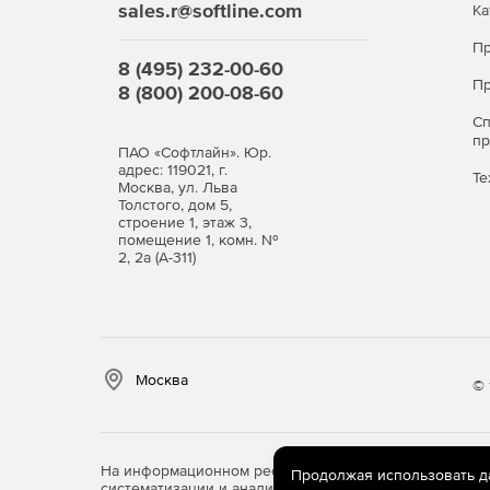
sales.r@softline.com
Ка
Пр
8 (495) 232-00-60
Пр
8 (800) 200-08-60
С
п
ПАО «Софтлайн». Юр.
адрес: 119021, г.
Те
Москва, ул. Льва
Толстого, дом 5,
строение 1, этаж 3,
помещение 1, комн. №
2, 2а (А-311)
Москва
© 
На информационном ресурсе store.softline.ru примен
Продолжая использовать дан
систематизации и анализа сведений, относящихся к 