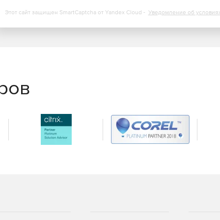
Этот сайт защищен SmartCaptcha от Yandex Cloud -
Уведомление об условия
еров