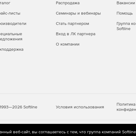
талог
Распродажа
Вакансии
айс-листы
Семинары и вебинары
Помощь
оизводители
Стать партнером
Группа к
Softline
пециальные
Вход в ЛК партнера
редложения
О компании
хподдержка
Политика
Условия использования
1993—2026 Softline
конфиден
яются
рекомендательные технологии
(информационные технологии п
ный веб-сайт, вы соглашаетесь с тем, что группа компаний Softlin
предпочтениям пользователей сети «Интернет», находящихся на те