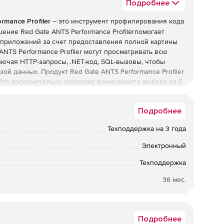
Подробнее
rmance Profiler
– это инструмент профилирования кода
ение Red Gate ANTS Performance Profilerпомогает
 приложений за счет предоставления полной картины
NTS Performance Profiler могут просматривать всю
ючая HTTP-запросы, .NET-код, SQL-вызовы, чтобы
ой данных. Продукт Red Gate ANTS Performance Profiler
 Pro дополнительно содержит возможности выбора из 5
вов баз данных и запросов HTTP, отображения
сторонних разработчиков, доступа к командной строке и
Подробнее
Техподдержка на 3 года
ce Profiler:
Электронный
ти приложений. Представление интерактивной
ия приложением центрального процессора – это
Техподдержка
онцентрироваться только на значимых данных.
36 мес.
ность кода и базы данных группируется по HTTP-
Коммерческая
льностью на определенных web-страницах.
Подробнее