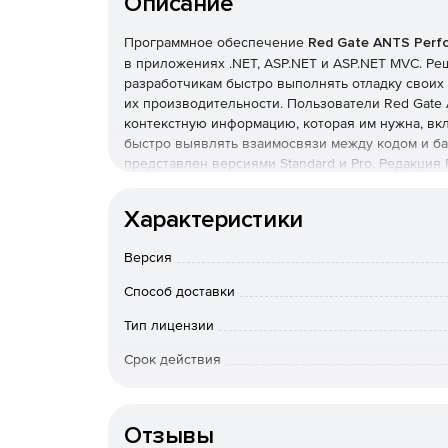
Описание
Программное обеспечение
Red Gate ANTS Perfo
в приложениях .NET, ASP.NET и ASP.NET MVC. Реш
разработчикам быстро выполнять отладку своих
их производительности. Пользователи Red Gate A
контекстную информацию, которая им нужна, вкл
быстро выявлять взаимосвязи между кодом и баз
представлен версиями Standard и Pro. Редакция
режимов профилирования, профилирования вызо
вызовов в виде графика, декомпиляции кода от 
Характеристики
др.
Версия
Основные возможности Red Gate ANTS Performan
Способ доставки
Мгновенное отображение производительнос
временной шкалы для проверки использован
Тип лицензии
позволяет выделять проблемные участки и к
Срок действия
Группировка методов по HTTP-запросу. Актив
Тип организации
запросу, отображая проблемы с производите
Отзывы