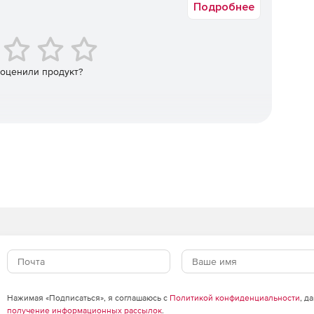
азвертывания схемы с помощью интеграции
Подробнее
троения.
енерация интерактивных HTML-отчетов, содержащих
оступны отчеты в форматах CSV и XML.
 оценили продукт?
Нажимая «Подписаться», я соглашаюсь с
Политикой конфиденциальности
, д
получение информационных рассылок
.