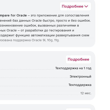
Подробнее
pare for Oracle
– это приложение для сопоставления
нений баз данных Oracle быстро, просто и без ошибок.
 возникновение ошибок, вызванных различиями в
ых Oracle – от разработки до тестирования и
e содержит функцию автоматизации развертывания схем
ована поддержка Oracle 9i, 10g, 11g.
cle:
Подробнее
 безошибочная синхронизация сценариев для
еделенных объектов для синхронизации.
Техподдержка на 1 год
зменений в создании сценариев для объектов схем.
Электронный
типу объекта или типу имени объекта.
Техподдержка
ана в целях сохранения структуры схемы в
12 мес.
можно использовать для отмены нежелательных
Коммерческая