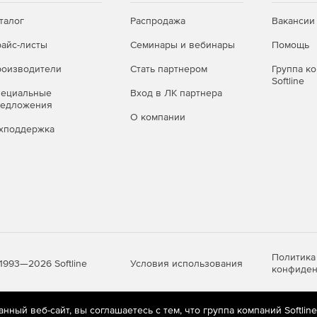
талог
Распродажа
Вакансии
айс-листы
Семинары и вебинары
Помощь
оизводители
Стать партнером
Группа к
Softline
пециальные
Вход в ЛК партнера
редложения
О компании
хподдержка
Политика
Условия использования
1993—2026 Softline
конфиден
ный веб-сайт, вы соглашаетесь с тем, что группа компаний Softlin