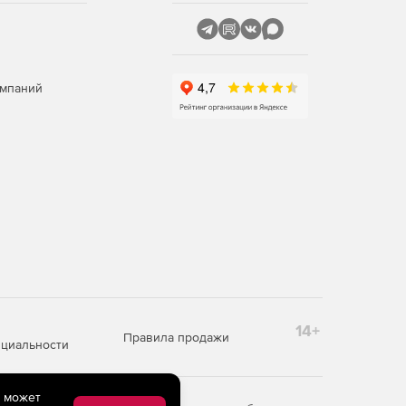
омпаний
14+
Правила продажи
циальности
e может