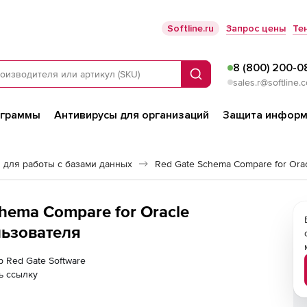
Softline.ru
Запрос цены
Те
8 (800) 200-0
Поиск
sales.r@softline.
ограммы
Антивирусы для организаций
Защита информ
 для работы с базами данных
Red Gate Schema Compare for Ora
chema Compare for Oracle
ользователя
р Red Gate Software
ь ссылку