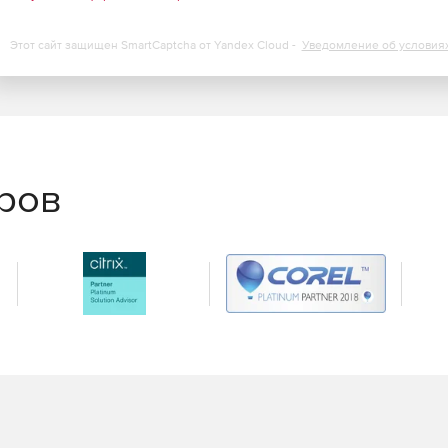
Этот сайт защищен SmartCaptcha от Yandex Cloud -
Уведомление об условия
еров