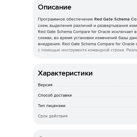
Описание
Программное обеспечение
Red Gate Schema Com
схем, выделения различий и развертывания изме
Red Gate Schema Compare for Oracle исключает
схемах, во время установки изменений базы данн
внедрения. Red Gate Schema Compare for Oracl
с помощью инструмента командной строки. Реализ
Возможности Red Gate Schema Compare for Ora
Характеристики
Развертывание изменений – автоматическая
исполнения изменений. Возможен выбор опр
Версия
Сравнение схем – пошаговое отображение и
Способ доставки
Результаты сравнения можно фильтровать по 
Тип лицензии
Фиксация изменений – создание снимков экр
Срок действия
определенный момент времени. Эти снимки 
изменений.
Тип организации