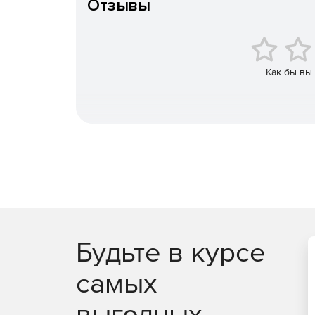
Отзывы
Непрерывная интеграция – автоматизация р
инструмента командной строки в систему пос
Создание отчетов о различиях в схемах – г
информацию обо всех различиях в схемах. Д
Как бы вы
Будьте в курсе
самых
выгодных