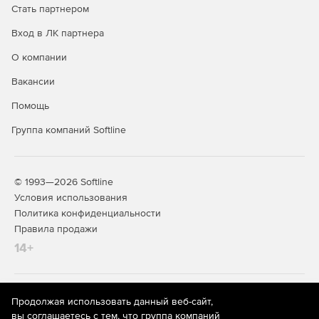
Стать партнером
Вход в ЛК партнера
О компании
Вакансии
Помощь
Группа компаний Softline
© 1993—2026 Softline
Условия использования
Политика конфиденциальности
Правила продажи
14+
На информационном ресурсе store.softline.ru применяются
Продолжая использовать данный веб-сайт,
рекомендательные технологии
(информационные технологии
вы соглашаетесь с тем, что группа компаний