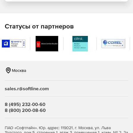
развертывания схемы с помощью интеграции
инструмента командной строки в систему построения.
Создание отчетов о различиях в схемах – генерация
интерактивных HTML-отчетов, содержащих
Статусы от партнеров
информацию обо всех различиях в схемах. Доступны
отчеты в форматах CSV и XML.
Москва
sales.r@softline.com
8 (495) 232-00-60
8 (800) 200-08-60
ПАО «Софтлайн». Юр. адрес: 119021, г. Москва, ул. Льва
Толстого, дом 5, строение 1, этаж 3, помещение 1, комн. № 2, 2а