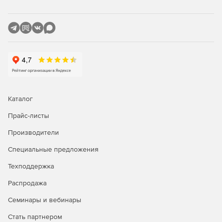
Сбор адресов электронной почты для оповещения
пользователей о том, что багги исправлены.
Обфускация кода:
Затруднение читаемости имен полей и методов.
Обеспечение большей комплексности структуры
контроля.
Каталог
Кодирование строк, содержащих уязвимые данные.
Прайс-листы
Редакции Red Gate SmartAssembly:
Производители
Standard
– версия с базовыми возможностями
Специальные предложения
обфускации кода, уменьшения размера приложений и
ускорения доставки данных, генерации отчетов об
Техподдержка
ошибках и об использовании функций ПО.
Распродажа
Pro
– расширенная версия с дополнительными
Семинары и вебинары
возможностями защиты подлинности, использования
SDK для программного доступа к оперативным
Стать партнером