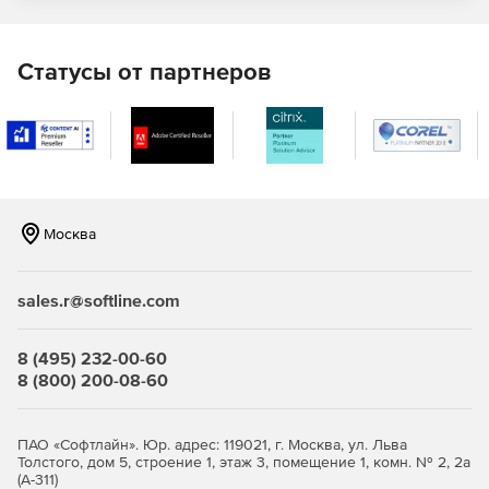
Отражение в отчетах системной информации –
данных об операционной системе ПК конечного
пользователя, последней версии установленного
Статусы от партнеров
.NET.
Предоставление данных для выбора приоритетных
задач в области разработки и исправления ошибок
ПО.
Сообщение об ошибках:
Москва
Переход к коду программу напрямую из отчета для
быстрого исправления ошибок.
sales.r@softline.com
Поддержка отчетности в системе Windows Phone 7.
8 (495) 232-00-60
Автоматическое оповещение о каждом исключении,
8 (800) 200-08-60
обнаруженном конечными пользователями.
Автоматическое прикрепление файлов журналов и
ПАО «Софтлайн». Юр. адрес: 119021, г. Москва, ул. Льва
снимков экрана к отчетам об ошибках.
Толстого, дом 5, строение 1, этаж 3, помещение 1, комн. № 2, 2а
(А-311)