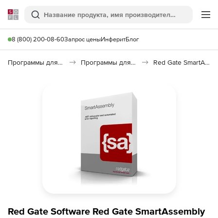
Softline
Поиск
Ме
8 (800) 200-08-60
Запрос цены
Инферит
Блог
Программы для программирования
Программы для разработки ПО
Red Gate SmartAssembly
Red Gate Software Red Gate SmartAssembly