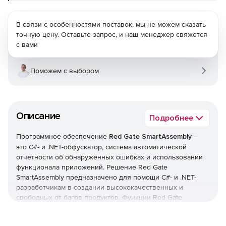
В связи с особенностями поставок, мы не можем сказать
точную цену. Оставьте запрос, и наш менеджер свяжется
с вами
Поможем с выбором
Описание
Подробнее
Программное обеспечение
Red Gate SmartAssembly
–
это С#- и .NET-обфускатор, система автоматической
отчетности об обнаруженных ошибках и использовании
функционала приложений. Решение Red Gate
SmartAssembly предназначено для помощи С#- и .NET-
разработчикам в создании высококачественных и
свободных от багов продуктов. Функции Red Gate
SmartAssembly позволяют защищать код приложений от
обратного инжиниринга и модификаций, а также получать