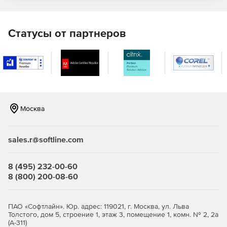
Отражение в отчетах системной информации –
данных об операционной системе ПК конечного
пользователя, последней версии установленного
Статусы от партнеров
.NET.
Предоставление данных для выбора приоритетных
задач в области разработки и исправления ошибок
ПО.
Сообщение об ошибках:
Москва
Переход к коду программу напрямую из отчета для
быстрого исправления ошибок.
sales.r@softline.com
Поддержка отчетности в системе Windows Phone 7.
8 (495) 232-00-60
Автоматическое оповещение о каждом исключении,
8 (800) 200-08-60
обнаруженном конечными пользователями.
Автоматическое прикрепление файлов журналов и
ПАО «Софтлайн». Юр. адрес: 119021, г. Москва, ул. Льва
снимков экрана к отчетам об ошибках.
Толстого, дом 5, строение 1, этаж 3, помещение 1, комн. № 2, 2а
(А-311)