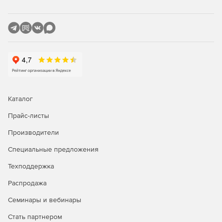
Сбор адресов электронной почты для оповещения
пользователей о том, что багги исправлены.
Обфускация кода:
Затруднение читаемости имен полей и методов.
Обеспечение большей комплексности структуры
контроля.
Каталог
Кодирование строк, содержащих уязвимые данные.
Прайс-листы
Редакции Red Gate SmartAssembly:
Производители
Standard
– версия с базовыми возможностями
Специальные предложения
обфускации кода, уменьшения размера приложений и
ускорения доставки данных, генерации отчетов об
Техподдержка
ошибках и об использовании функций ПО.
Распродажа
Pro
– расширенная версия с дополнительными
Семинары и вебинары
возможностями защиты подлинности, использования
SDK для программного доступа к оперативным
Стать партнером