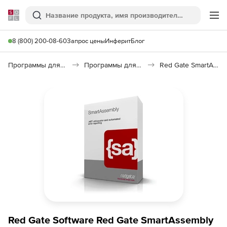
Softline
Поиск
Ме
8 (800) 200-08-60
Запрос цены
Инферит
Блог
Программы для программирования
Программы для разработки ПО
Red Gate SmartAssembly
Red Gate Software Red Gate SmartAssembly