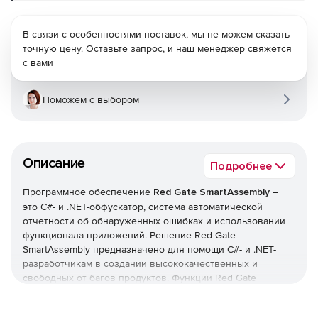
В связи с особенностями поставок, мы не можем сказать
точную цену. Оставьте запрос, и наш менеджер свяжется
с вами
Поможем с выбором
Описание
Подробнее
Программное обеспечение
Red Gate SmartAssembly
–
это С#- и .NET-обфускатор, система автоматической
отчетности об обнаруженных ошибках и использовании
функционала приложений. Решение Red Gate
SmartAssembly предназначено для помощи С#- и .NET-
разработчикам в создании высококачественных и
свободных от багов продуктов. Функции Red Gate
SmartAssembly позволяют защищать код приложений от
обратного инжиниринга и модификаций, а также получать