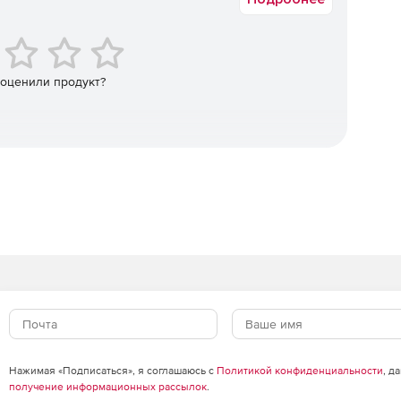
Server Management Studio.
Vault, Vault Pro, Mercurial, Perforce, Git,
рсий, содержащей функциональную командную строку.
 оценили продукт?
и с индивидуальными копиями.
почему изменил.
 простому доступу к наиболее свежим версиям базы
для простого извлечения определенных версий.
L Server Management Studio.
, позволяющий тестировать возможности программы без
ых.
Нажимая «Подписаться», я соглашаюсь с
Политикой конфиденциальности
, д
получение информационных рассылок
.
данных разных версий.