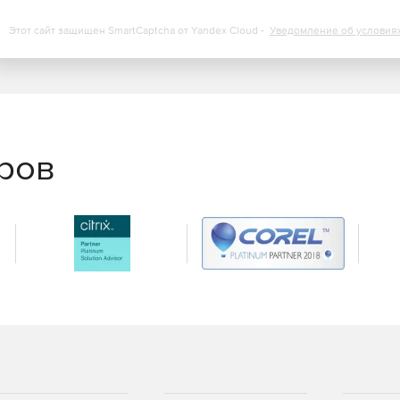
 с помощью SQL Compare Pro и SQL Data Compare Pro.
Этот сайт защищен SmartCaptcha от Yandex Cloud -
Уведомление об условия
еров