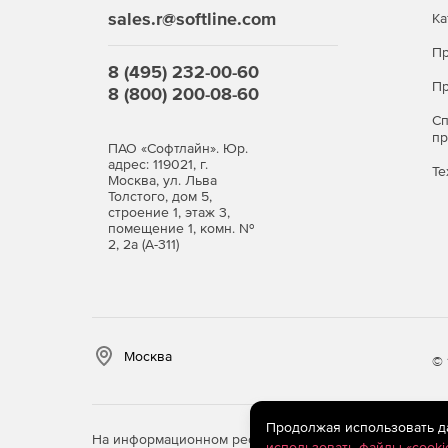
sales.r@softline.com
Ка
Пр
8 (495) 232-00-60
Пр
8 (800) 200-08-60
С
п
ПАО «Софтлайн». Юр.
адрес: 119021, г.
Те
Москва, ул. Льва
Толстого, дом 5,
строение 1, этаж 3,
помещение 1, комн. №
2, 2а (А-311)
Москва
© 
Продолжая использовать дан
На информационном ресурсе store.softline.ru примен
использовать файлы «cooki