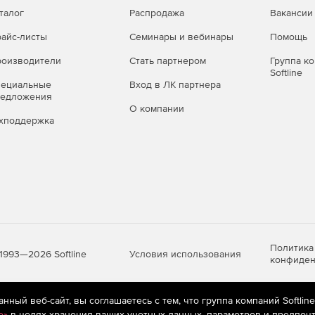
талог
Распродажа
Вакансии
айс-листы
Семинары и вебинары
Помощь
оизводители
Стать партнером
Группа к
Softline
пециальные
Вход в ЛК партнера
редложения
О компании
хподдержка
Политика
Условия использования
1993—2026 Softline
конфиден
ный веб-сайт, вы соглашаетесь с тем, что группа компаний Softlin
яются
рекомендательные технологии
(информационные технологии п
e»
в целях хранения ваших учетных данных, параметров и предпочт