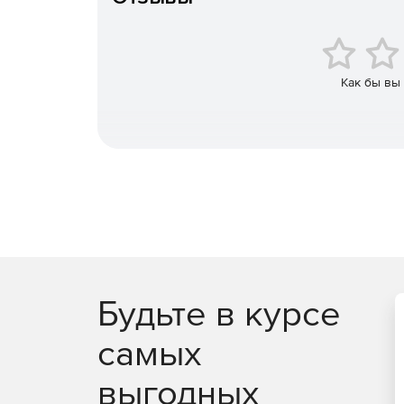
Схемы и данные контроля версий внутри SQL 
Подключение баз данных к TFS, SVN, Sourcegear 
Bazaar и любой другой системе контроля ве
Как бы вы
Работа с общедоступными базами данных ил
Отслеживание изменений: кто, что, когда и 
Синхронизация командной работы благодаря
данных.
Просмотр истории разработки базы данных 
Контроль статических данных напрямую из SQ
Будьте в курсе
Встроенный SVN-репозиторий («песочница»)
самых
изменения существующей версии базы данн
выгодных
Отображение отличий между объектами баз 