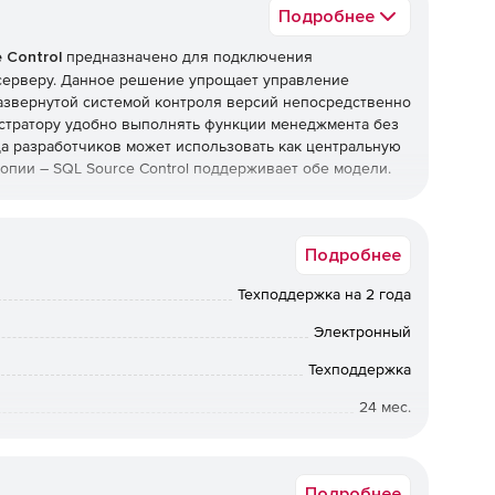
Подробнее
 Control
предназначено для подключения
серверу. Данное решение упрощает управление
развернутой системой контроля версий непосредственно
нистратору удобно выполнять функции менеджмента без
да разработчиков может использовать как центральную
копии – SQL Source Control поддерживает обе модели.
ать, какие изменения когда и кем внесены, улучшая тем
ся результатами изменений со всей командой или
Подробнее
L Source Control хранит полную историю обновлений
» для экспериментирования с возможностями
Техподдержка на 2 года
зменений.
Электронный
Техподдержка
 оснащен технологией сопоставления SQL Compare, его
24 мес.
o и SQL Data Compare Pro в целях автоматизации
ом контроле версий.
Коммерческая
Подробнее