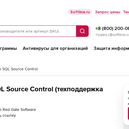
Softline.ru
Запрос цены
Те
8 (800) 200-0
Поиск
sales.r@softline.
ограммы
Антивирусы для организаций
Защита информ
e SQL Source Control
QL Source Control (техподдержка
р Red Gate Software
ь ссылку