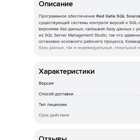
Описание
Программное обеспечение
Red Gate SQL Source
существующей системы контроля версий к SQL-
версиями баз данных, связывая базу данных с 
из SQL Server Management Studio, так что адми
остановки основного рабочего процесса. Коман
базу данных, так и индивидуальные, локальные 
Red Gate SQL Source Control позволяет отслежив
самым менеджмент и аудит модификаций, делить
Характеристики
отменять исправления. Кроме того, Red Gate SQ
версий баз данных и предоставляет «песочницу
Версия
программы без рисков внесения необратимых и
Способ доставки
Листовка Red Gate SQL Source Control (pdf)
Тип лицензии
Поскольку продукт Red Gate SQL Source Control
Срок действия
можно использовать совместно с SQL Compare Pr
миграции и развертывания баз данных при полн
Тип организации
Характеристики Red Gate SQL Source Control:
Отзывы