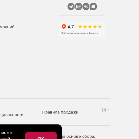
омпаний
14+
Правила продажи
циальности
e может
редоставления информации на основе сбора,
OK
ений,