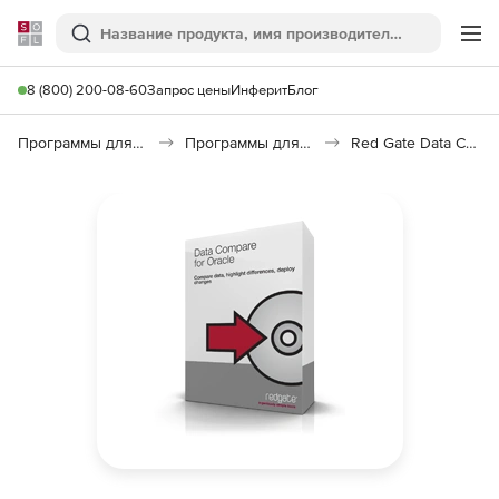
Softline
Поиск
Ме
8 (800) 200-08-60
Запрос цены
Инферит
Блог
Программы для программирования
Программы для работы с базами данных
Red Gate Data Compare for Oracle