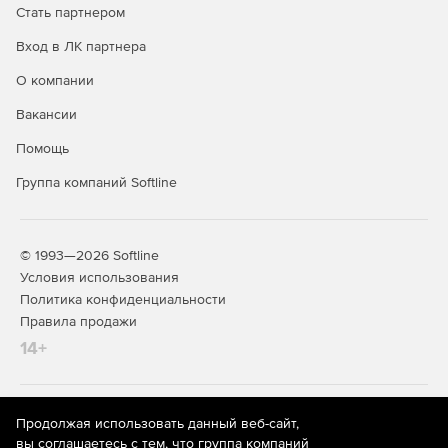
Стать партнером
Вход в ЛК партнера
О компании
Вакансии
Помощь
Группа компаний Softline
© 1993—2026 Softline
Условия использования
Политика конфиденциальности
Правила продажи
14+
На информационном ресурсе store.softline.ru применяются
Продолжая использовать данный веб-сайт,
рекомендательные технологии
(информационные технологии
вы соглашаетесь с тем, что группа компаний