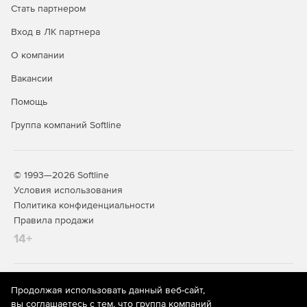
Стать партнером
Вход в ЛК партнера
О компании
Вакансии
Помощь
Группа компаний Softline
© 1993—2026 Softline
Условия использования
Политика конфиденциальности
Правила продажи
14+
На информационном ресурсе store.softline.ru применяются
Продолжая использовать данный веб-сайт,
рекомендательные технологии
(информационные технологии
вы соглашаетесь с тем, что группа компаний