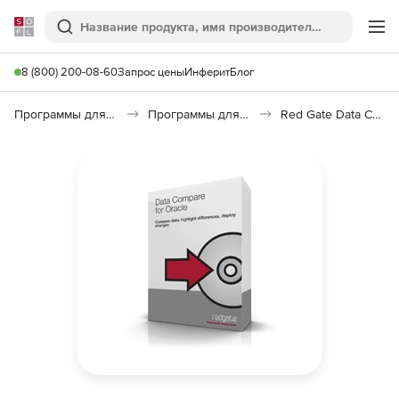
Softline
Поиск
Ме
8 (800) 200-08-60
Запрос цены
Инферит
Блог
Программы для программирования
Программы для работы с базами данных
Red Gate Data Compare for Oracle