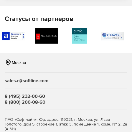
Быстрое сравнение схем и данных
Статусы от партнеров
Сравнение нескольких схем и таблиц одновременно.
Различия в DDL для объектов схемы.
Графическое представление строк и столбцов
позволяет видеть, где данные не синхронизированы.
Фильтрация результатов сравнения и генерация
Москва
интерактивных отчетов.
Настройка точных развертываний для изменений схемы
sales.r@softline.com
Создание сценариев обновления без написания кода
8 (495) 232-00-60
PL / SQL.
8 (800) 200-08-60
Синхронизация сред с использованием программного
обеспечения или сохранение сценариев
ПАО «Софтлайн». Юр. адрес: 119021, г. Москва, ул. Льва
развертывания для просмотра и выполнения в среде
Толстого, дом 5, строение 1, этаж 3, помещение 1, комн. № 2, 2а
IDE.
(А-311)