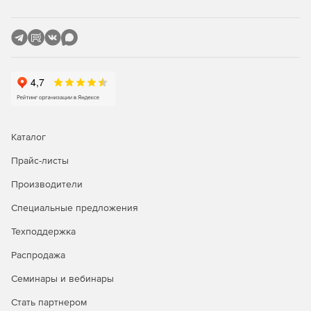
Возможность группировать объекты или выбирать
отдельные изменения.
Получение уведомления о развертывании
зависимостей, усечений и других проблемах.
Развертывание изменений из любой версии в
системе управления версиями.
Каталог
Автоматизация развертывания с помощью командной
строки.
Прайс-листы
Производители
Простое управление версиями для кода базы данных
Oracle
Специальные предложения
Средство просмотра различий для проверки каждого
Техподдержка
изменения.
Распродажа
Получение уведомлений о новых изменениях.
Семинары и вебинары
Возможность узнать, кто изменил базу данных и
Стать партнером