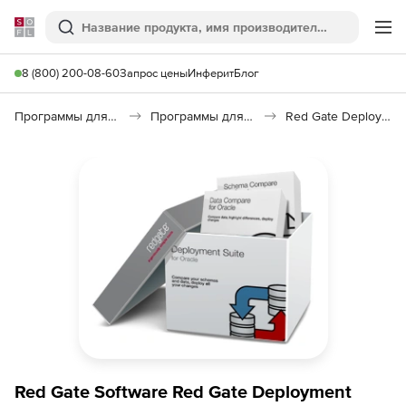
Softline
Поиск
Ме
8 (800) 200-08-60
Запрос цены
Инферит
Блог
Программы для программирования
Программы для работы с базами данных
Red Gate Deployment Suite for Oracle
Red Gate Software Red Gate Deployment