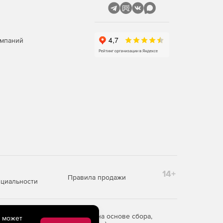
омпаний
14+
Правила продажи
циальности
редоставления информации на основе сбора,
e может