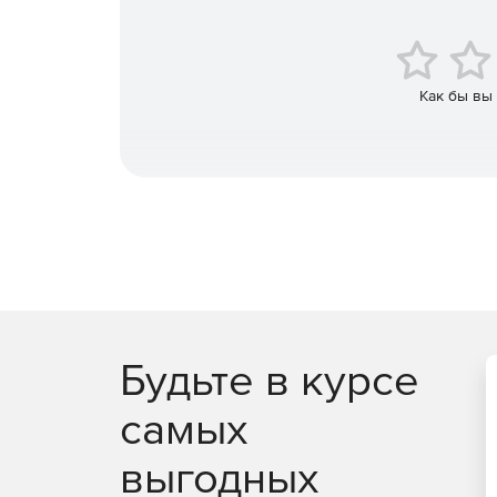
Change Automation Resources
– бнзопасная 
Быстрое сравнение схем и данных
Как бы вы
Сравнение нескольких схем и таблиц одновр
Различия в DDL для объектов схемы.
Графическое представление строк и столбцо
Фильтрация результатов сравнения и генера
Настройка точных развертываний для изменен
Будьте в курсе
Создание сценариев обновления без написан
самых
Синхронизация сред с использованием прог
развертывания для просмотра и выполнения 
выгодных