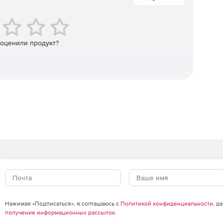
автоматизация базы данных.
 оценили продукт?
еменно.
в позволяет видеть, где данные не синхронизированы.
ция интерактивных отчетов.
ий схемы
ия кода PL / SQL.
раммного обеспечения или сохранение сценариев
в среде IDE.
Нажимая «Подписаться», я соглашаюсь с
Политикой конфиденциальности
, д
получение информационных рассылок
.