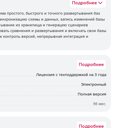
Подробнее
ема простого, быстрого и точного развертывания баз
синхронизацию схемы и данных, запись изменений базы
тывание из хранилища и генерацию сценариев
вать сравнения и развертывания и включать свои базы
ак контроль версий, непрерывная интеграция и
le:
Подробнее
и развертывание схем баз данных.
Лицензия с техподдержкой на 3 года
ация содержимого баз данных.
Электронный
мы Oracle к существующей системе контроля версий.
Полная версия
вление сценариями миграции для полного контроля над
36 мес.
Коммерческая
овых практик и соглашений об именах.
Подробнее