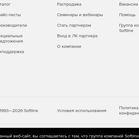
талог
Распродажа
Вакансии
айс-листы
Семинары и вебинары
Помощь
азвертывания.
оизводители
Стать партнером
Группа к
Softline
едиться, что передовые практики и соглашения об
пециальные
Вход в ЛК партнера
редложения
О компании
хподдержка
ботки любых внепроцессных изменений.
Политика
Условия использования
1993—2026 Softline
конфиден
яются
рекомендательные технологии
(информационные технологии п
ный веб-сайт, вы соглашаетесь с тем, что группа компаний Softlin