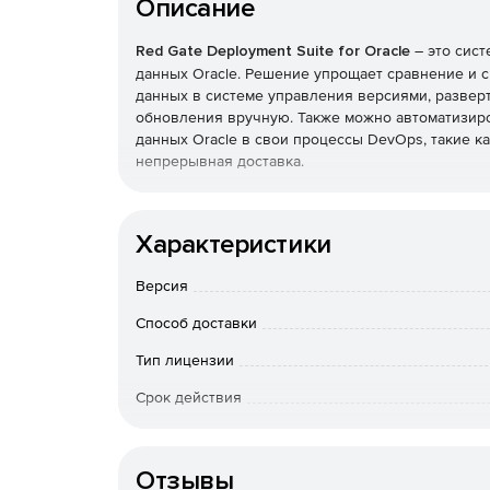
Описание
Red Gate Deployment Suite for Oracle
– это сист
данных Oracle. Решение упрощает сравнение и 
данных в системе управления версиями, развер
обновления вручную. Также можно автоматизиро
данных Oracle в свои процессы DevOps, такие к
непрерывная доставка.
Компоненты Red Gate Deployment Suite for Orac
Характеристики
Schema Compare for Oracle
– сопоставление 
Версия
Data Compare for Oracle
– сравнение и мигр
Способ доставки
Source Control for Oracle
– подключение схе
Тип лицензии
Срок действия
Redgate Change Control
– генерация и упра
вашими развертываниями.
Тип организации
Code Analysis for Oracle
– соблюдение перед
Отзывы