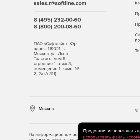
sales.r@softline.com
Ка
Пр
8 (495) 232-00-60
Пр
8 (800) 200-08-60
С
п
ПАО «Софтлайн». Юр.
адрес: 119021, г.
Те
Москва, ул. Льва
Толстого, дом 5,
строение 1, этаж 3,
помещение 1, комн. №
2, 2а (А-311)
Москва
© 
Продолжая использовать дан
На информационном ресурсе store.softline.ru примен
использовать файлы «cooki
систематизации и анализа сведений, относящихся к 