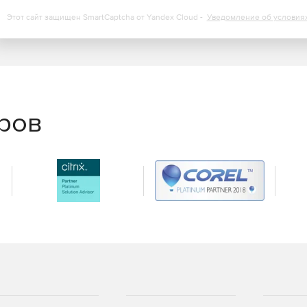
Этот сайт защищен SmartCaptcha от Yandex Cloud -
Уведомление об условия
еров