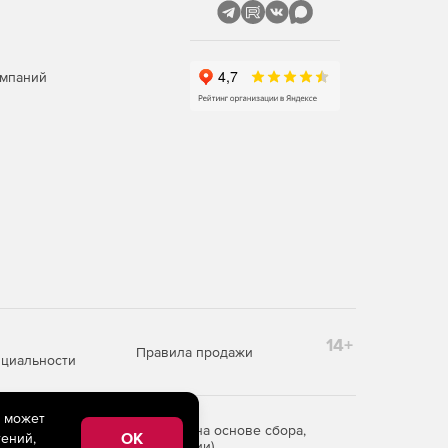
омпаний
14+
Правила продажи
циальности
e может
редоставления информации на основе сбора,
OK
ений,
рритории Российской Федерации)