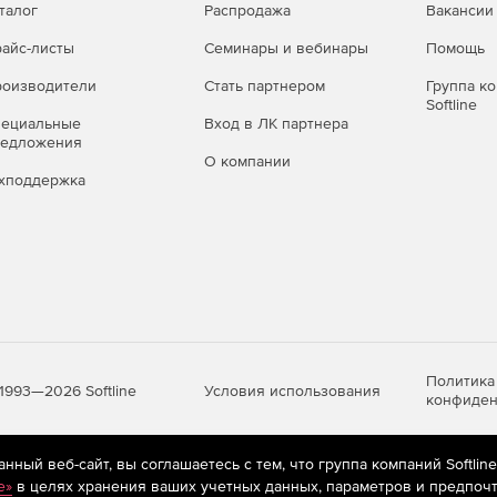
талог
Распродажа
Вакансии
айс-листы
Семинары и вебинары
Помощь
оизводители
Стать партнером
Группа к
Softline
пециальные
Вход в ЛК партнера
редложения
О компании
хподдержка
Политика
Условия использования
1993—2026 Softline
конфиден
ный веб-сайт, вы соглашаетесь с тем, что группа компаний Softlin
яются
рекомендательные технологии
(информационные технологии п
e»
в целях хранения ваших учетных данных, параметров и предпочт
предпочтениям пользователей сети «Интернет», находящихся на те