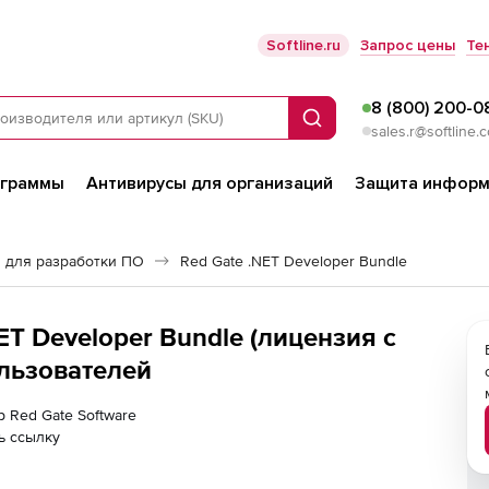
Softline.ru
Запрос цены
Те
8 (800) 200-0
Поиск
sales.r@softline.
ограммы
Антивирусы для организаций
Защита информ
 для разработки ПО
Red Gate .NET Developer Bundle
ET Developer Bundle (лицензия с
ользователей
р Red Gate Software
ь ссылку