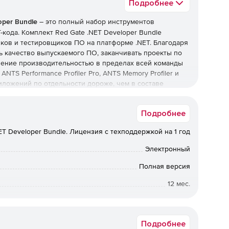
Подробнее
oper Bundle
– это полный набор инструментов
кода. Комплект Red Gate .NET Developer Bundle
ков и тестировщиков ПО на платформе .NET. Благодаря
 качество выпускаемого ПО, заканчивать проекты по
ление производительностью в пределах всей команды
NTS Performance Profiler Pro, ANTS Memory Profiler и
риложений по отдельности дороже, чем в составе
Подробнее
ET Developer Bundle. Лицензия с техподдержкой на 1 год
Электронный
 узких мест и обеспечение оптимального выполнения
 MVC. Модуль позволяет избавляться от багов за счет
Полная версия
ельности приложений. Разработчики могут
12 мес.
 которая им нужна, включая HTTP-запросы, .NET-код,
вязи между кодом и базой данных.
Коммерческая
нение утечек памяти в .NET-приложениях. Модуль
Подробнее