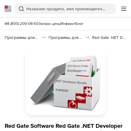
Softline
Поиск
Ме
8 (800) 200-08-60
Запрос цены
Инферит
Блог
Программы для программирования
Программы для разработки ПО
Red Gate .NET Developer Bundle
Red Gate Software Red Gate .NET Developer