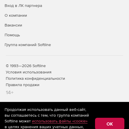
Вход в ЛК партнера
О компании
Вакансии
Помощь
Группа компаний Softline
© 1993—2026 Softline
Условия использования
Политика конфиденциальности
Правила продажи
14+
Продолжая использовать данный веб-сайт,
На информационном ресурсе store.softline.ru применяются
вы соглашаетесь с тем, что группа компаний
рекомендательные технологии
(информационные технологии
Softline может
использовать файлы «cookie»
предоставления информации на основе сбора,
OK
в целях хранения ваших учетных данных,
систематизации и анализа сведений, относящихся к