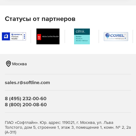
VB.NET. Результатом работы модуля являются
оптимизированные приложение, потребляющие
существенно меньше системных ресурсов.
Статусы от партнеров
.NET Reflector VSPro
– отладка приложений и сборок
сторонних разработчиков, даже если у пользователя
нет на руках исходного кода. Благодаря выполнению
декомпиляции модуль предоставляет информацию о
том, как работают API, компоненты, структуры и код в
целом. Кроме того, осуществляется устранение багов
Москва
как в пользовательском, так и в стороннем коде.
sales.r@softline.com
8 (495) 232-00-60
8 (800) 200-08-60
ПАО «Софтлайн». Юр. адрес: 119021, г. Москва, ул. Льва
Толстого, дом 5, строение 1, этаж 3, помещение 1, комн. № 2, 2а
(А-311)