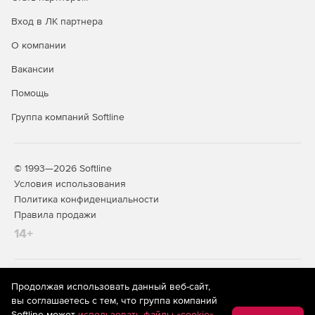
Вход в ЛК партнера
О компании
Вакансии
Помощь
Группа компаний Softline
© 1993—2026 Softline
Условия использования
Политика конфиденциальности
Правила продажи
14+
На информационном ресурсе store.softline.ru применяются
Продолжая использовать данный веб-сайт,
рекомендательные технологии
(информационные технологии
вы соглашаетесь с тем, что группа компаний
предоставления информации на основе сбора,
Softline может
использовать файлы «cookie»