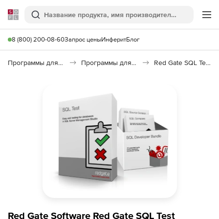
Softline
Поиск
Ме
8 (800) 200-08-60
Запрос цены
Инферит
Блог
Программы для программирования
Программы для работы с базами данных
Red Gate SQL Test
Red Gate Software Red Gate SQL Test