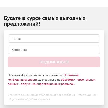
необходимых целей при генерации баз данных.
Характеристики Red Gate SQL Test:
Будьте в курсе самых выгодных
Создание тестов кода с помощью T-SQL в SQL Server
предложений!
Management Studio.
Присвоение имен тестам и их категоризация.
Запуск тестов в один клик.
Возможность одновременного запуска нескольких
тестов.
ПОДПИСАТЬСЯ
Отображение результатов тестирование и
уведомление о выявленных ошибках.
Нажимая «Подписаться», я соглашаюсь с
Политикой
конфиденциальности
, даю согласие на
обработку персональных
данных
и
получение информационных рассылок
.
Редактирование тестов в SQL Server Management
Studio.
Этот сайт защищен SmartCaptcha от Yandex Cloud -
Уведомление
Использование SQL Prompt для ускорения работы с
об условиях обработки данных
исходным кодом.