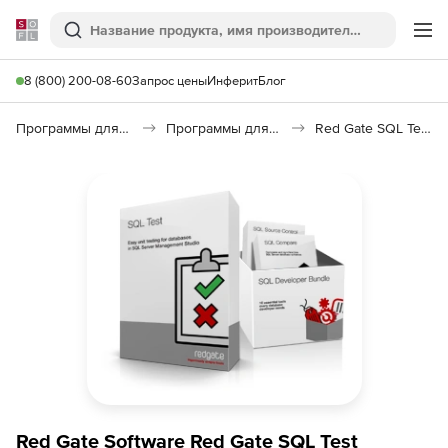
Softline
Поиск
Ме
8 (800) 200-08-60
Запрос цены
Инферит
Блог
Программы для программирования
Программы для работы с базами данных
Red Gate SQL Test
Red Gate Software Red Gate SQL Test