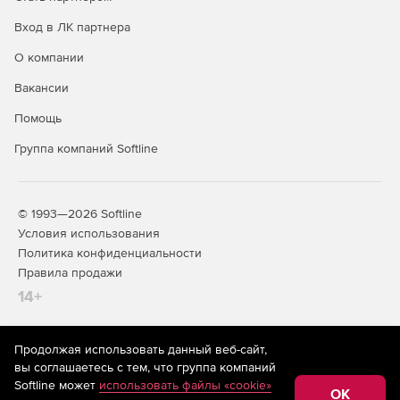
Вход в ЛК партнера
О компании
Вакансии
Помощь
Группа компаний Softline
© 1993—2026 Softline
Условия использования
Политика конфиденциальности
Правила продажи
14+
Продолжая использовать данный веб-сайт,
На информационном ресурсе store.softline.ru применяются
вы соглашаетесь с тем, что группа компаний
рекомендательные технологии
(информационные технологии
Softline может
использовать файлы «cookie»
предоставления информации на основе сбора,
OK