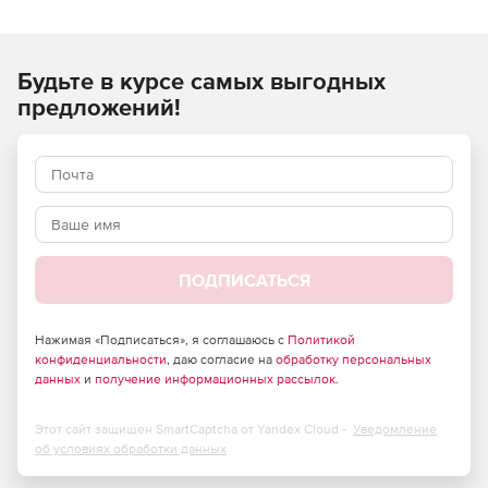
необходимых целей при генерации баз данных.
Характеристики Red Gate SQL Test:
Будьте в курсе самых выгодных
Создание тестов кода с помощью T-SQL в SQL Server
предложений!
Management Studio.
Присвоение имен тестам и их категоризация.
Запуск тестов в один клик.
Возможность одновременного запуска нескольких
тестов.
ПОДПИСАТЬСЯ
Отображение результатов тестирование и
уведомление о выявленных ошибках.
Нажимая «Подписаться», я соглашаюсь с
Политикой
конфиденциальности
, даю согласие на
обработку персональных
данных
и
получение информационных рассылок
.
Редактирование тестов в SQL Server Management
Studio.
Этот сайт защищен SmartCaptcha от Yandex Cloud -
Уведомление
Использование SQL Prompt для ускорения работы с
об условиях обработки данных
исходным кодом.