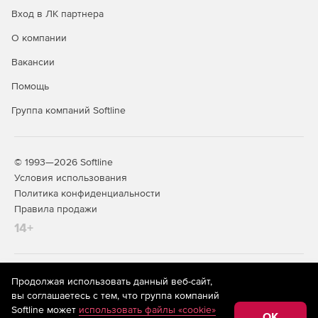
Вход в ЛК партнера
О компании
Вакансии
Помощь
Группа компаний Softline
© 1993—2026 Softline
Условия использования
Политика конфиденциальности
Правила продажи
14+
На информационном ресурсе store.softline.ru применяются
Продолжая использовать данный веб-сайт,
рекомендательные технологии
(информационные технологии
вы соглашаетесь с тем, что группа компаний
предоставления информации на основе сбора,
Softline может
использовать файлы «cookie»
систематизации и анализа сведений, относящихся к
OK