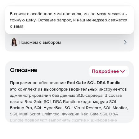
В связи с особенностями поставок, мы не можем сказать
точную цену. Оставьте запрос, и наш менеджер свяжется
с вами
Поможем с выбором
Описание
Подробнее
Программное обеспечение
Red Gate SQL DBA Bundle
–
это комплект из высокопроизводительных инструментов
администрирования баз данных SQL-сервера. В состав
пакета Red Gate SQL DBA Bundle входят модули SQL
Backup Pro, SQL HyperBac, SQL Virual Restore, SQL Monitor,
SQL Multi Script Unlimited. Функции Red Gate SQL DBA
Bundle позволяют выполнять сжатие и шифрование
резервных копий, монтирование баз данных из
резервных копий, мониторинг активности SQL-сервера и
реализацию на нем множества сценариев.