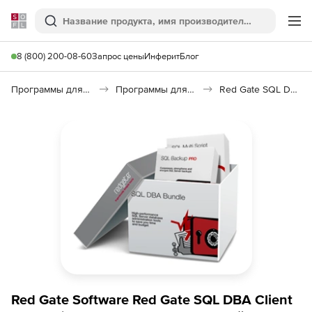
Softline
Поиск
Ме
8 (800) 200-08-60
Запрос цены
Инферит
Блог
Программы для программирования
Программы для работы с базами данных
Red Gate SQL DBA Bundle
Red Gate Software Red Gate SQL DBA Client