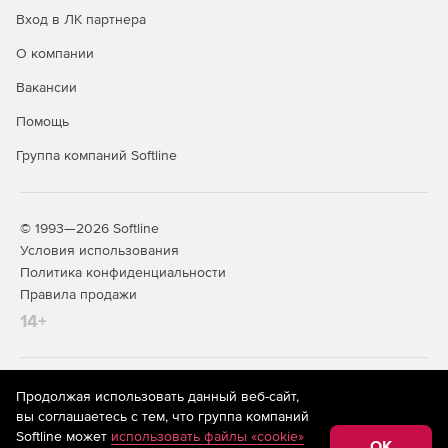
Вход в ЛК партнера
О компании
Вакансии
Помощь
Группа компаний Softline
© 1993—2026 Softline
Условия использования
Политика конфиденциальности
Правила продажи
14+
На информационном ресурсе store.softline.ru применяются
Продолжая использовать данный веб-сайт,
рекомендательные технологии
(информационные технологии
вы соглашаетесь с тем, что группа компаний
предоставления информации на основе сбора,
Softline может
использовать файлы «cookie»
систематизации и анализа сведений, относящихся к
OK