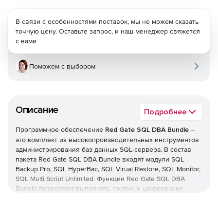
В связи с особенностями поставок, мы не можем сказать
точную цену. Оставьте запрос, и наш менеджер свяжется
с вами
Поможем с выбором
Описание
Подробнее
Программное обеспечение
Red Gate SQL DBA Bundle
–
это комплект из высокопроизводительных инструментов
администрирования баз данных SQL-сервера. В состав
пакета Red Gate SQL DBA Bundle входят модули SQL
Backup Pro, SQL HyperBac, SQL Virual Restore, SQL Monitor,
SQL Multi Script Unlimited. Функции Red Gate SQL DBA
Bundle позволяют выполнять сжатие и шифрование
резервных копий, монтирование баз данных из
резервных копий, мониторинг активности SQL-сервера и
реализацию на нем множества сценариев.