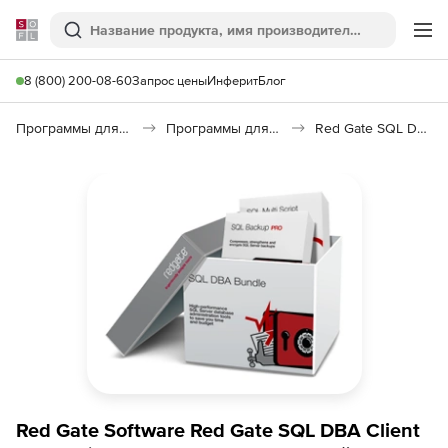
Softline
Поиск
Ме
8 (800) 200-08-60
Запрос цены
Инферит
Блог
Программы для программирования
Программы для работы с базами данных
Red Gate SQL DBA Bundle
Red Gate Software Red Gate SQL DBA Client