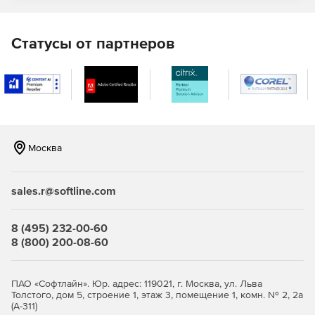
SQL Refactor
– помогает пользователю
автоматически форматировать SQL код и объекты
Статусы от партнеров
базы данных, что обеспечивает быстрое и удобное
управление БД.
SQL Doc
– обеспечивает создание
многодокументальной базы данных.
SQL Backup
– помогает быстро создавать и
шифровать резервные копии, упаковывать их в
Москва
компактные файлы.
SQL Response
– осуществляет мониторинг
sales.r@softline.com
работоспособности и активности MS SQL Server,
обеспечивает пользователя диагностическими
данными и информацией о возникающих проблемах.
8 (495) 232-00-60
8 (800) 200-08-60
SQL Multi Script
– позволяет быстро и просто
создавать комплексные скрипты для SQL Server.
ПАО «Софтлайн». Юр. адрес: 119021, г. Москва, ул. Льва
Толстого, дом 5, строение 1, этаж 3, помещение 1, комн. № 2, 2а
SQL Comparison SDK
– предусматривает
(А-311)
автоматизацию пользовательских настроек с