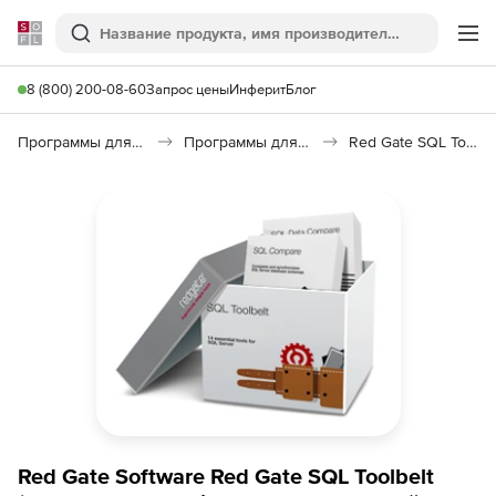
Softline
Поиск
Ме
8 (800) 200-08-60
Запрос цены
Инферит
Блог
Программы для программирования
Программы для работы с базами данных
Red Gate SQL Toolbelt
Red Gate Software Red Gate SQL Toolbelt