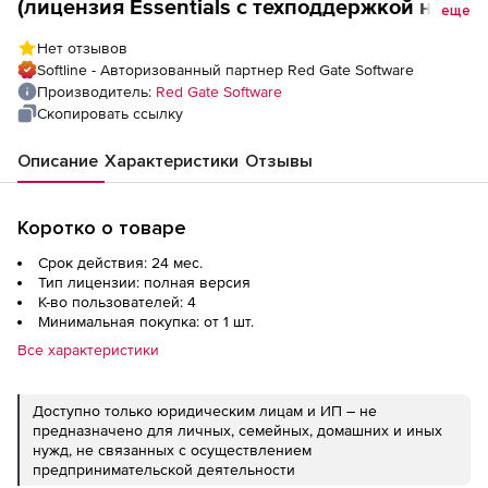
(лицензия Essentials с техподдержкой на 2
еще
года), на 4 пользователя
Нет отзывов
Softline - Авторизованный партнер Red Gate Software
Производитель:
Red Gate Software
Скопировать ссылку
Описание
Характеристики
Отзывы
Коротко о товаре
Срок действия: 24 мес.
Тип лицензии: полная версия
К-во пользователей: 4
Минимальная покупка: от 1 шт.
Все характеристики
Доступно только юридическим лицам и ИП – не
предназначено для личных, семейных, домашних и иных
нужд, не связанных с осуществлением
предпринимательской деятельности