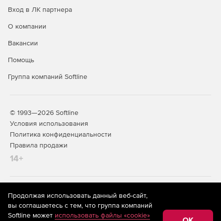
Вход в ЛК партнера
О компании
Вакансии
Помощь
Группа компаний Softline
© 1993—2026 Softline
Условия использования
Политика конфиденциальности
Правила продажи
14+
На информационном ресурсе store.softline.ru применяются
Продолжая использовать данный веб-сайт,
рекомендательные технологии
(информационные технологии
вы соглашаетесь с тем, что группа компаний
предоставления информации на основе сбора,
Softline может
использовать файлы «cookie»
систематизации и анализа сведений, относящихся к
OK