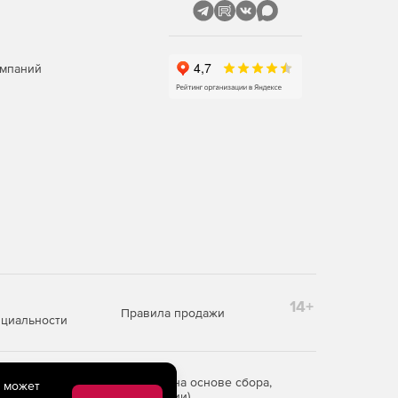
омпаний
14+
Правила продажи
циальности
редоставления информации на основе сбора,
e может
рритории Российской Федерации)