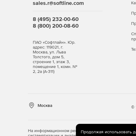
sales.r@softline.com
Ка
Пр
8 (495) 232-00-60
Пр
8 (800) 200-08-60
С
п
ПАО «Софтлайн». Юр.
адрес: 119021, г.
Те
Москва, ул. Льва
Толстого, дом 5,
строение 1, этаж 3,
помещение 1, комн. №
2, 2а (А-311)
Москва
© 
На информационном ресурсе store.softline.ru примен
Продолжая использовать дан
систематизации и анализа сведений, относящихся к 