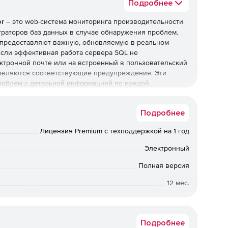
Подробнее
or
– это web-система мониторинга производительности
раторов баз данных в случае обнаружения проблем.
r предоставляют важную, обновляемую в реальном
сли эффективная работа сервера SQL не
ектронной почте или на встроенный в пользовательский
авляются соответствующие предупреждения. Эти
роблем с детальной информацией по каждой.
тся в базе данных сервера SQL и являются полностью
Подробнее
ate SQL Monitor можно с любого настольного
ом в Интернет.
Лицензия Premium с техподдержкой на 1 год
Электронный
тельностью сервера в режиме реального времени с
Полная версия
ройства.
12 мес.
рка здоровья и производительности машины, кластера,
Коммерческая
Подробнее