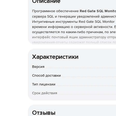
Описание
Программное обеспечение
Red Gate SQL Monit
сервера SQL и генерации уведомлений админист
Интуитивные инструменты Red Gate SQL Monito
времени информацию о серверной активности. Е
осуществляется по каким-либо причинам, по эл
интерфейс почтовый ящик администратору отпр
уведомления-отчеты содержат полный список п
Архивные сведения о производительности храня
Характеристики
доступными для пользователя. Работать в Red G
компьютера или мобильного устройства с выход
Версия
Возможности Red Gate SQL Monitor:
Способ доставки
Web-мониторинг – наблюдение за производи
Тип лицензии
помощью настольного ПК или мобильного уст
Срок действия
Анализ серверной среды – мгновенная прове
Тип организации
сервера и базы данных.
Отзывы