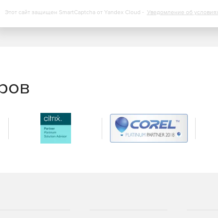
Этот сайт защищен SmartCaptcha от Yandex Cloud -
Уведомление об условия
еров