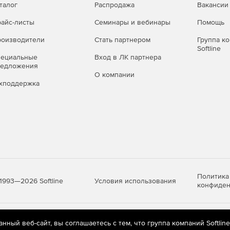
талог
Распродажа
Вакансии
айс-листы
Семинары и вебинары
Помощь
оизводители
Стать партнером
Группа к
Softline
пециальные
Вход в ЛК партнера
редложения
О компании
хподдержка
Политика
Условия использования
1993—2026 Softline
конфиден
яются
рекомендательные технологии
(информационные технологии п
ный веб-сайт, вы соглашаетесь с тем, что группа компаний Softlin
предпочтениям пользователей сети «Интернет», находящихся на те