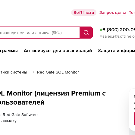
Softline.ru
Запрос цены
Те
8 (800) 200-0
Поиск
sales.r@softline.
ограммы
Антивирусы для организаций
Защита информ
стики системы
Red Gate SQL Monitor
QL Monitor (лицензия Premium с
пользователей
р Red Gate Software
ь ссылку