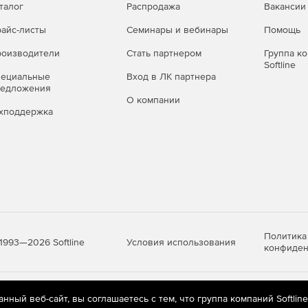
талог
Распродажа
Вакансии
айс-листы
Семинары и вебинары
Помощь
оизводители
Стать партнером
Группа к
Softline
пециальные
Вход в ЛК партнера
редложения
О компании
хподдержка
Политика
Условия использования
1993—2026 Softline
конфиден
яются
рекомендательные технологии
(информационные технологии п
ный веб-сайт, вы соглашаетесь с тем, что группа компаний Softlin
предпочтениям пользователей сети «Интернет», находящихся на те