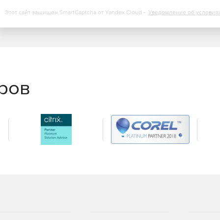
Этот сайт защищен SmartCaptcha от Yandex Cloud -
Уведомление об условия
еров