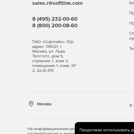
sales.r@softline.com
Ка
Пр
8 (495) 232-00-60
Пр
8 (800) 200-08-60
С
п
ПАО «Софтлайн». Юр.
адрес: 119021, г.
Те
Москва, ул. Льва
Толстого, дом 5,
строение 1, этаж 3,
помещение 1, комн. №
2, 2а (А-311)
Москва
© 
На информационном ресурсе store.softline.ru примен
Продолжая использовать дан
систематизации и анализа сведений, относящихся к 