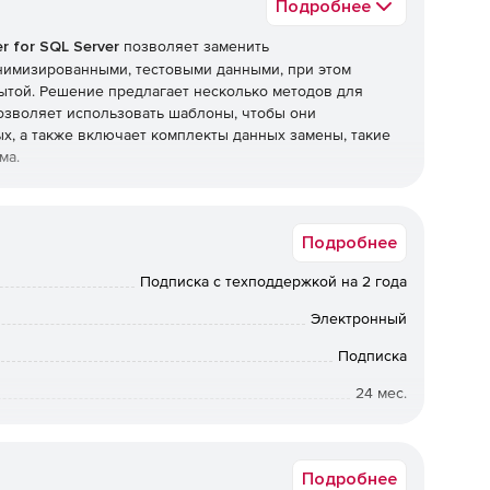
Подробнее
r for SQL Server
позволяет заменить
имизированными, тестовыми данными, при этом
ытой. Решение предлагает несколько методов для
зволяет использовать шаблоны, чтобы они
, а также включает комплекты данных замены, такие
ьма.
льшой проблемы безопасности. Данные тестов выглядят
е узнают разницу, а конфиденциальный информационный
Подробнее
Masker содержит пользовательские правила
ция данных на уровне строк, обеспечение
Подписка с техподдержкой на 2 года
 между строками в таблице и поддержание
игурируемые правила маскировки могут быть
Электронный
.
Подписка
ен широкий набор замещающих наборов данных, и для
24 мес.
ные пользовательские коллекции данных.
от 200 до 200
Подробнее