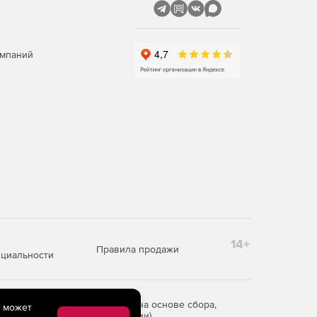
омпаний
14+
Правила продажи
циальности
редоставления информации на основе сбора,
e может
рритории Российской Федерации)