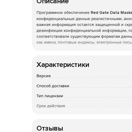
Описание
Программное обеспечение
Red Gate Data Maske
конфиденциальные данные реалистичными, анон
важная информация остается защищенной и скр
дезинфекции конфиденциальной информации, по
соответствовали существующим форматам данных
как имена, почтовые индексы, электронные пис
Data Masker – недорогой способ устранения бо
реальными – команды разработчиков никогда н
Характеристики
контент остается полностью безопасным. Data 
синхронизации для всех трех задач: синхрониза
Версия
согласованности вновь замаскированных данных
согласованности данных между таблицами. Конф
Способ доставки
сохранены и повторно запущены в любое время
Тип лицензии
В программное обеспечение Data Masker включ
Срок действия
конкретных случаев можно добавлять собствен
К-во пользователей
Отзывы