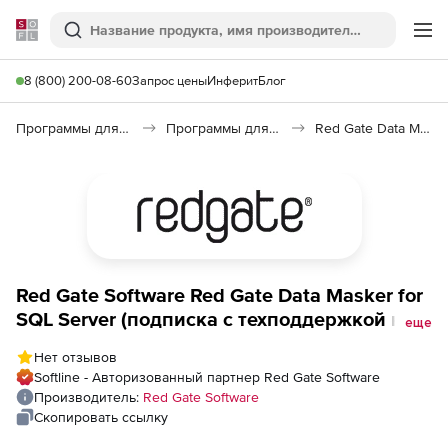
Softline
Поиск
Ме
8 (800) 200-08-60
Запрос цены
Инферит
Блог
Программы для программирования
Программы для работы с базами данных
Red Gate Data Masker for SQL Server
Red Gate Software Red Gate Data Masker for
SQL Server (подписка с техподдержкой на 3
еще
года), 1000 пользователей
Нет отзывов
Softline - Авторизованный партнер Red Gate Software
Производитель:
Red Gate Software
Скопировать ссылку