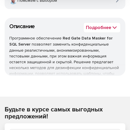
Поможем с выбором
Описание
Подробнее
Программное обеспечение
Red Gate Data Masker for
SQL Server
позволяет заменить конфиденциальные
данные реалистичными, анонимизированными,
тестовыми данными, при этом важная информация
остается защищенной и скрытой. Решение предлагает
несколько методов для дезинфекции конфиденциальной
информации, позволяет использовать шаблоны, чтобы
они соответствовали существующим форматам данных, а
также включает комплекты данных замены, такие как
имена, почтовые индексы, электронные письма.
Data Masker – недорогой способ устранения большой
Будьте в курсе самых выгодных
проблемы безопасности. Данные тестов выглядят
реальными – команды разработчиков никогда не узнают
предложений!
разницу, а конфиденциальный информационный контент
остается полностью безопасным. Data Masker содержит