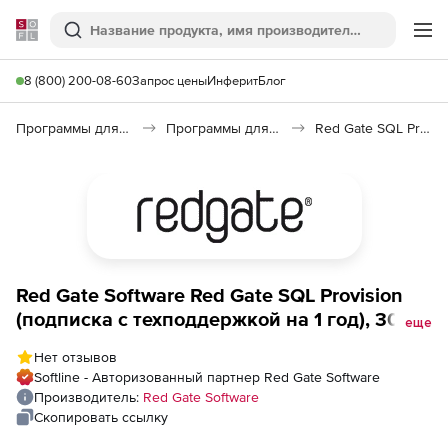
Softline
Поиск
Ме
8 (800) 200-08-60
Запрос цены
Инферит
Блог
Программы для программирования
Программы для работы с базами данных
Red Gate SQL Provision
Red Gate Software Red Gate SQL Provision
(подписка с техподдержкой на 1 год), 30
еще
пользователей
Нет отзывов
Softline - Авторизованный партнер Red Gate Software
Производитель:
Red Gate Software
Скопировать ссылку