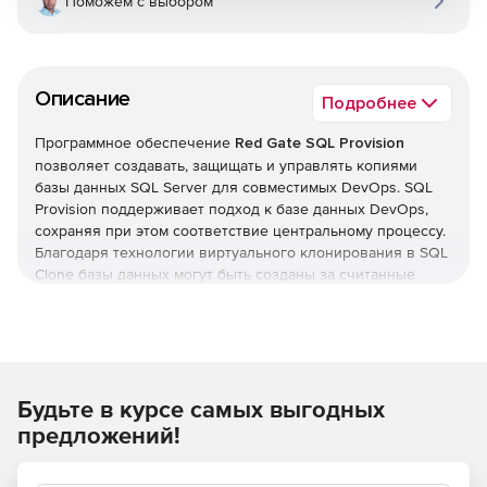
Поможем с выбором
Описание
Подробнее
Программное обеспечение
Red Gate SQL Provision
позволяет создавать, защищать и управлять копиями
базы данных SQL Server для совместимых DevOps. SQL
Provision поддерживает подход к базе данных DevOps,
сохраняя при этом соответствие центральному процессу.
Благодаря технологии виртуального клонирования в SQL
Clone базы данных могут быть созданы за считанные
секунды, при этом используется только Мб памяти, что
позволяет изолировать разработку и тестирование.
Чувствительные данные могут быть анонимизированы
или заменены реалистичными данными с
Будьте в курсе самых выгодных
использованием Data Masker , чтобы обеспечить защиту
данных при перемещении между средами.
предложений!
Виртуализация