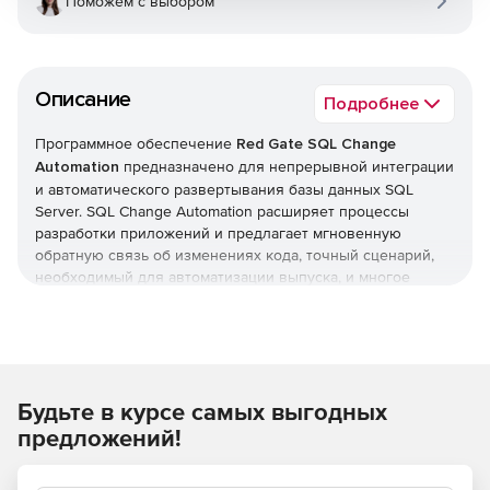
Поможем с выбором
Описание
Подробнее
Программное обеспечение
Red Gate SQL Change
Automation
предназначено для непрерывной интеграции
и автоматического развертывания базы данных SQL
Server. SQL Change Automation расширяет процессы
разработки приложений и предлагает мгновенную
обратную связь об изменениях кода, точный сценарий,
необходимый для автоматизации выпуска, и многое
другое.
Автоматизация процесса управления изменениями БД
SQL Change Automation завершает процесс доставки
Будьте в курсе самых выгодных
БД, создавая, тестируя и разворачивая базу данных.
предложений!
Быстрый и надежный способ проверки и
развертывания изменений в базе данных.