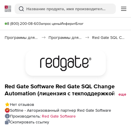
Softline
Поиск
Ме
8 (800) 200-08-60
Запрос цены
Инферит
Блог
Программы для программирования
Программы для работы с базами данных
Red Gate SQL Change Automation
Red Gate Software Red Gate SQL Change
Automation (лицензия с техподдержкой на
еще
1 год), 1 пользователь
Нет отзывов
Softline - Авторизованный партнер Red Gate Software
Производитель:
Red Gate Software
Скопировать ссылку