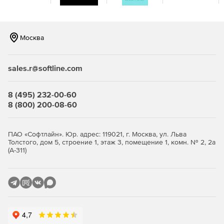
Развертывание статических данных
Артефакты, созданные с помощью SQL Change
Москва
Automation, полностью поддерживают изменения данных,
при этом можно включать статические данные.
sales.r@softline.com
Просмотр и утверждение изменений базы данных
Автоматизация изменений SQL включает этап проверки,
8 (495) 232-00-60
который интегрируется с инструментом
8 (800) 200-08-60
развертывания. Можно проверить сценарий, получить
полный отчет о различиях и просмотреть
предупреждения, если есть вероятность потери данных.
ПАО «Софтлайн». Юр. адрес: 119021, г. Москва, ул. Льва
Толстого, дом 5, строение 1, этаж 3, помещение 1, комн. № 2, 2а
(А-311)
Точный скрипт, необходимый для автоматизации
выпуска SQL
SQL Change Automation создает скрипт для обновления
баз данных. Можно запустить его сразу, сохранить для
последующего просмотра или добавить в инструмент
управления релизами.