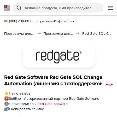
Softline
Поиск
Ме
8 (800) 200-08-60
Запрос цены
Инферит
Блог
Программы для программирования
Программы для работы с базами данных
Red Gate SQL Change Automation
Red Gate Software Red Gate SQL Change
Automation (лицензия с техподдержкой на
еще
3 года), 11 пользователей
Нет отзывов
Softline - Авторизованный партнер Red Gate Software
Производитель:
Red Gate Software
Скопировать ссылку