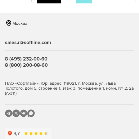
Развертывание статических данных
Артефакты, созданные с помощью SQL Change
Москва
Automation, полностью поддерживают изменения данных,
при этом можно включать статические данные.
sales.r@softline.com
Просмотр и утверждение изменений базы данных
Автоматизация изменений SQL включает этап проверки,
8 (495) 232-00-60
который интегрируется с инструментом
8 (800) 200-08-60
развертывания. Можно проверить сценарий, получить
полный отчет о различиях и просмотреть
предупреждения, если есть вероятность потери данных.
ПАО «Софтлайн». Юр. адрес: 119021, г. Москва, ул. Льва
Толстого, дом 5, строение 1, этаж 3, помещение 1, комн. № 2, 2а
(А-311)
Точный скрипт, необходимый для автоматизации
выпуска SQL
SQL Change Automation создает скрипт для обновления
баз данных. Можно запустить его сразу, сохранить для
последующего просмотра или добавить в инструмент
управления релизами.