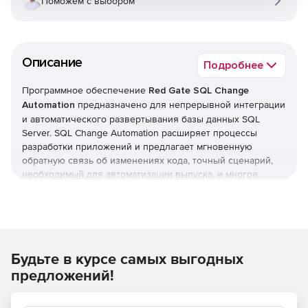
Поможем с выбором
Описание
Подробнее
Программное обеспечение
Red Gate SQL Change
Automation
предназначено для непрерывной интеграции
и автоматического развертывания базы данных SQL
Server. SQL Change Automation расширяет процессы
разработки приложений и предлагает мгновенную
обратную связь об изменениях кода, точный сценарий,
необходимый для автоматизации выпуска, и многое
другое.
Автоматизация процесса управления изменениями БД
SQL Change Automation завершает процесс доставки
Будьте в курсе самых выгодных
БД, создавая, тестируя и разворачивая базу данных.
предложений!
Быстрый и надежный способ проверки и
развертывания изменений в базе данных.