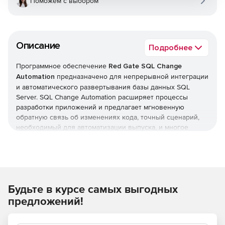
Поможем с выбором
Описание
Подробнее
Программное обеспечение
Red Gate SQL Change
Automation
предназначено для непрерывной интеграции
и автоматического развертывания базы данных SQL
Server. SQL Change Automation расширяет процессы
разработки приложений и предлагает мгновенную
обратную связь об изменениях кода, точный сценарий,
необходимый для автоматизации выпуска, и многое
другое.
Автоматизация процесса управления изменениями БД
SQL Change Automation завершает процесс доставки
Будьте в курсе самых выгодных
БД, создавая, тестируя и разворачивая базу данных.
предложений!
Быстрый и надежный способ проверки и
развертывания изменений в базе данных.