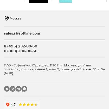
Развертывание статических данных
Артефакты, созданные с помощью SQL Change
Москва
Automation, полностью поддерживают изменения данных,
при этом можно включать статические данные.
sales.r@softline.com
Просмотр и утверждение изменений базы данных
Автоматизация изменений SQL включает этап проверки,
8 (495) 232-00-60
который интегрируется с инструментом
8 (800) 200-08-60
развертывания. Можно проверить сценарий, получить
полный отчет о различиях и просмотреть
предупреждения, если есть вероятность потери данных.
ПАО «Софтлайн». Юр. адрес: 119021, г. Москва, ул. Льва
Толстого, дом 5, строение 1, этаж 3, помещение 1, комн. № 2, 2а
(А-311)
Точный скрипт, необходимый для автоматизации
выпуска SQL
SQL Change Automation создает скрипт для обновления
баз данных. Можно запустить его сразу, сохранить для
последующего просмотра или добавить в инструмент
управления релизами.