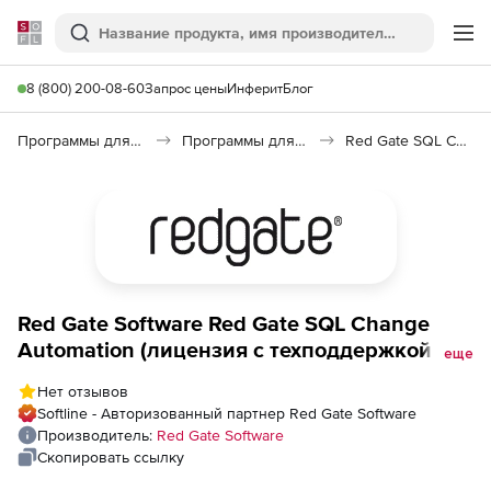
Softline
Поиск
Ме
8 (800) 200-08-60
Запрос цены
Инферит
Блог
Программы для программирования
Программы для работы с базами данных
Red Gate SQL Change Automation
Red Gate Software Red Gate SQL Change
Automation (лицензия с техподдержкой на
еще
3 года), 11 пользователей
Нет отзывов
Softline - Авторизованный партнер Red Gate Software
Производитель:
Red Gate Software
Скопировать ссылку