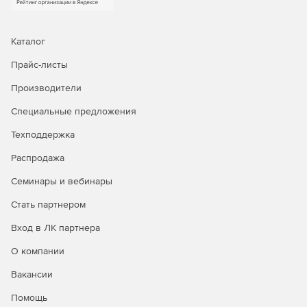
предоставляет доказательства для удовлетворения
требований аудиторов и внутреннего управления.
Каталог
Создание отчетов PowerBI, Tableau и SSRS или экспорт
Прайс-листы
данных в формате CSV
Производители
Классификационные данные могут быть экспортированы
как CSV или автоматически через API для
Специальные предложения
предоставления актуальных отчетов для совместного
использования в организации или с внешними
Техподдержка
партнерами и аудиторами.
Распродажа
Семинары и вебинары
Стать партнером
Вход в ЛК партнера
О компании
Вакансии
Помощь