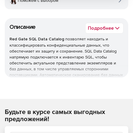
Поможем с выбором
Описание
Подробнее
Red Gate SQL Data Catalog
позволяет находить и
классифицировать конфиденциальные данных, что
обеспечиает их защиту и сохранение. SQL Data Catalog
напрямую подключается к инвентарю SQL, чтобы
обеспечить актуальное представление экземпляров и
баз данных, в том числе управляемых сторонними
поставщиками. Автоматическое сканирование баз данных
и схем отслеживает любые изменения состояния без
необходимости повторной регистрации экземпляров,
чтобы обеспечить сбор последней информации.
Классифи
кация
Будьте в курсе самых выгодных
Автоматизированные классификационные предложения
предложений!
позволяют быстро генерировать картину
активов. Расширенный поиск и фильтрация помогают в