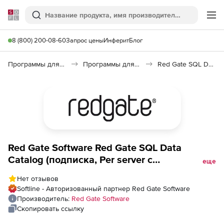
Softline
Поиск
Ме
8 (800) 200-08-60
Запрос цены
Инферит
Блог
Программы для программирования
Программы для работы с базами данных
Red Gate SQL Data Catalog
Red Gate Software Red Gate SQL Data
Catalog (подписка, Per server с
еще
техподдержкой на 2 года), 20
Нет отзывов
пользователей
Softline - Авторизованный партнер Red Gate Software
Производитель:
Red Gate Software
Скопировать ссылку