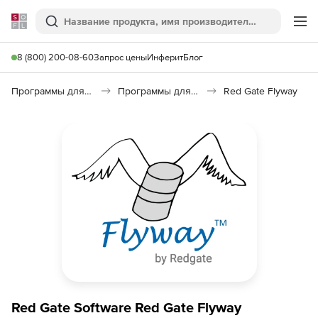
Softline
Поиск
Ме
8 (800) 200-08-60
Запрос цены
Инферит
Блог
Программы для программирования
Программы для работы с базами данных
Red Gate Flyway
Red Gate Software Red Gate Flyway