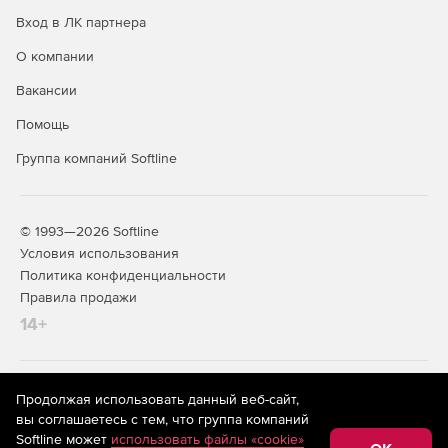
Вход в ЛК партнера
О компании
Вакансии
Помощь
Группа компаний Softline
© 1993—2026 Softline
Условия использования
Политика конфиденциальности
Правила продажи
14+
На информационном ресурсе store.softline.ru применяются
Продолжая использовать данный веб-сайт,
рекомендательные технологии
(информационные технологии
вы соглашаетесь с тем, что группа компаний
предоставления информации на основе сбора,
Softline может
использовать файлы «cookie»
систематизации и анализа сведений, относящихся к