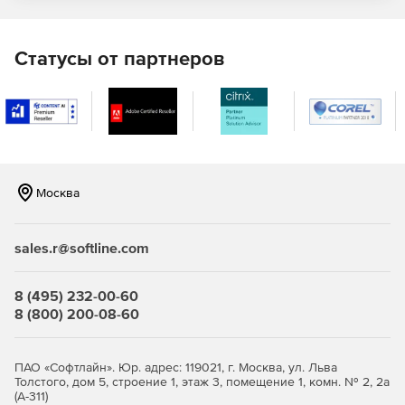
могут мигрировать параллельно).
Облачная
поддержка
Статусы от партнеров
Полная поддержка Amazon RDS, Microsoft SQL Azure,
Google Cloud SQL, Heroku и др.
Москва
sales.r@softline.com
8 (495) 232-00-60
8 (800) 200-08-60
ПАО «Софтлайн». Юр. адрес: 119021, г. Москва, ул. Льва
Толстого, дом 5, строение 1, этаж 3, помещение 1, комн. № 2, 2а
(А-311)