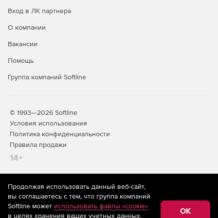
Вход в ЛК партнера
О компании
Вакансии
Помощь
Группа компаний Softline
© 1993—2026 Softline
Условия использования
Политика конфиденциальности
Правила продажи
14+
Продолжая использовать данный веб-сайт,
На информационном ресурсе store.softline.ru применяются
вы соглашаетесь с тем, что группа компаний
рекомендательные технологии
(информационные технологии
Softline может
использовать файлы «cookie»
предоставления информации на основе сбора,
OK
в целях хранения ваших учетных данных,
систематизации и анализа сведений, относящихся к