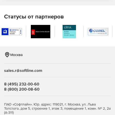
могут мигрировать параллельно).
Облачная
поддержка
Статусы от партнеров
Полная поддержка Amazon RDS, Microsoft SQL Azure,
Google Cloud SQL, Heroku и др.
Москва
sales.r@softline.com
8 (495) 232-00-60
8 (800) 200-08-60
ПАО «Софтлайн». Юр. адрес: 119021, г. Москва, ул. Льва
Толстого, дом 5, строение 1, этаж 3, помещение 1, комн. № 2, 2а
(А-311)