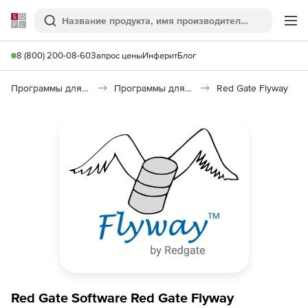
Softline
Поиск
Ме
8 (800) 200-08-60
Запрос цены
Инферит
Блог
Программы для программирования
Программы для работы с базами данных
Red Gate Flyway
Red Gate Software Red Gate Flyway