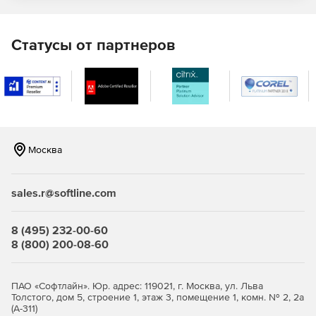
Быстрое сравнение схем и данных
Статусы от партнеров
Сравнение нескольких схем и таблиц одновременно.
Различия в DDL для объектов схемы.
Графическое представление строк и столбцов
позволяет видеть, где данные не синхронизированы.
Фильтрация результатов сравнения и генерация
Москва
интерактивных отчетов.
Настройка точных развертываний для изменений схемы
sales.r@softline.com
Создание сценариев обновления без написания кода
8 (495) 232-00-60
PL / SQL.
8 (800) 200-08-60
Синхронизация сред с использованием программного
обеспечения или сохранение сценариев
ПАО «Софтлайн». Юр. адрес: 119021, г. Москва, ул. Льва
развертывания для просмотра и выполнения в среде
Толстого, дом 5, строение 1, этаж 3, помещение 1, комн. № 2, 2а
IDE.
(А-311)