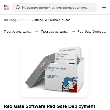
Softline
Поиск
Ме
8 (800) 200-08-60
Запрос цены
Инферит
Блог
Программы для программирования
Программы для работы с базами данных
Red Gate Deployment Suite for Oracle
Red Gate Software Red Gate Deployment