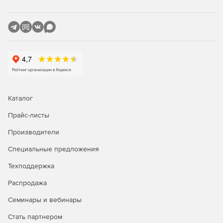
Возможность группировать объекты или выбирать
отдельные изменения.
Получение уведомления о развертывании
зависимостей, усечений и других проблемах.
Развертывание изменений из любой версии в
системе управления версиями.
Каталог
Автоматизация развертывания с помощью командной
строки.
Прайс-листы
Производители
Простое управление версиями для кода базы данных
Oracle
Специальные предложения
Средство просмотра различий для проверки каждого
Техподдержка
изменения.
Распродажа
Получение уведомлений о новых изменениях.
Семинары и вебинары
Возможность узнать, кто изменил базу данных и
Стать партнером