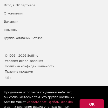
выполнением синхронизации.
Вход в ЛК партнера
О компании
Вакансии
Помощь
Группа компаний Softline
© 1993—2026 Softline
Условия использования
Политика конфиденциальности
Правила продажи
14+
Продолжая использовать данный веб-сайт,
На информационном ресурсе store.softline.ru применяются
вы соглашаетесь с тем, что группа компаний
рекомендательные технологии
(информационные технологии
Softline может
использовать файлы «cookie»
предоставления информации на основе сбора,
OK
в целях хранения ваших учетных данных,
систематизации и анализа сведений, относящихся к