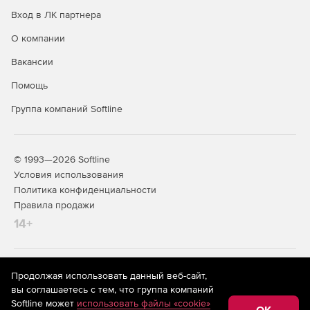
выполнением синхронизации.
Вход в ЛК партнера
О компании
Вакансии
Помощь
Группа компаний Softline
© 1993—2026 Softline
Условия использования
Политика конфиденциальности
Правила продажи
14+
На информационном ресурсе store.softline.ru применяются
Продолжая использовать данный веб-сайт,
рекомендательные технологии
(информационные технологии
вы соглашаетесь с тем, что группа компаний
предоставления информации на основе сбора,
Softline может
использовать файлы «cookie»
систематизации и анализа сведений, относящихся к