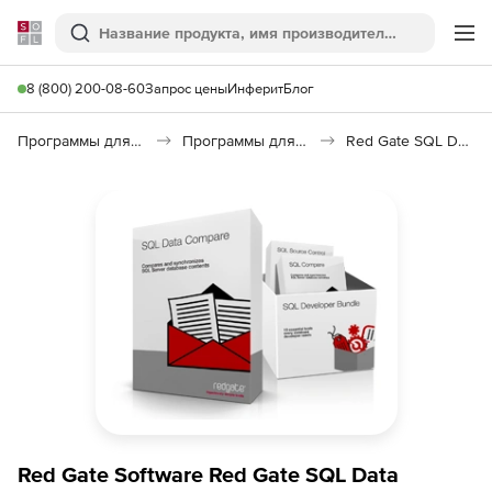
Softline
Поиск
Ме
8 (800) 200-08-60
Запрос цены
Инферит
Блог
Программы для программирования
Программы для работы с базами данных
Red Gate SQL Data Compare
Red Gate Software Red Gate SQL Data