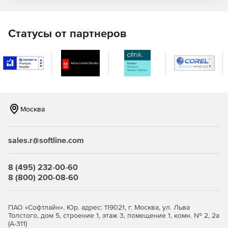
резервного копирования и восстановления.
Мониторинг временной шкалы для мгновенной
Статусы от партнеров
визуализации действий.
Интеграция с агентом SQL-сервера для планирования
заданий резервного копирования базы данных.
Оптимизация процесса резервного копирования.
Москва
Вывод чувствительных к контексту советов и
рекомендаций, встроенных в графический интерфейс.
sales.r@softline.com
Запуск копирования и восстановления с помощью
Microsoft SQL Server Management Studio или слоев
доступа к базам данных, таких как ADO или OLE DB.
8 (495) 232-00-60
8 (800) 200-08-60
Запуск операций в пакетных и сценарных файлах.
Доступ к нескольким уровням сжатия.
ПАО «Софтлайн». Юр. адрес: 119021, г. Москва, ул. Льва
Толстого, дом 5, строение 1, этаж 3, помещение 1, комн. № 2, 2а
256- и 128-битное AES-шифрование.
(А-311)