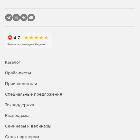
Обеспечение непрерывности и возобновления
операций по резервному копированию данных.
Создание очередности доставки журналов с
сохранением заданного порядка после приостановки
и возобновления операции.
Инсталляция с поддержкой кластеров.
Каталог
Отправка уведомлений по электронной почте о
процессах резервного копирования.
Прайс-листы
Производители
Генерация отчетов на уровне сервера и предприятия.
Специальные предложения
Автоматический обрыв существующих подключений
перед восстановлением.
Техподдержка
Автоматическая проверка и формирование списка
Распродажа
«потерянных» пользователей.
Семинары и вебинары
Доставка журналов без предварительной
Стать партнером