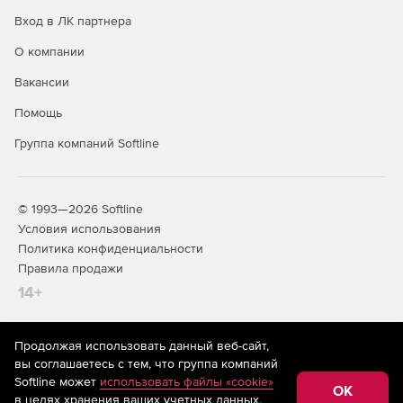
инициализации целевой базы данных.
Вход в ЛК партнера
Удаленный доступ и менеджмент всех резервных
О компании
копий через центральный клиентский графический
интерфейс.
Вакансии
Поддержка 64-битных версий сервера SQL.
Помощь
Группа компаний Softline
© 1993—2026 Softline
Условия использования
Политика конфиденциальности
Правила продажи
14+
Продолжая использовать данный веб-сайт,
На информационном ресурсе store.softline.ru применяются
вы соглашаетесь с тем, что группа компаний
рекомендательные технологии
(информационные технологии
Softline может
использовать файлы «cookie»
предоставления информации на основе сбора,
OK
в целях хранения ваших учетных данных,
систематизации и анализа сведений, относящихся к