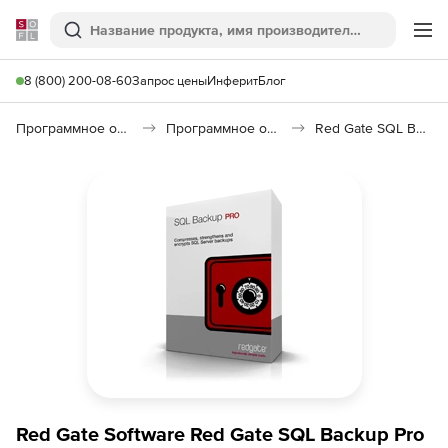
Softline
Поиск
Ме
8 (800) 200-08-60
Запрос цены
Инферит
Блог
Программное обеспечение для работы с файлами и дисками
Программное обеспечение для резервного копирования
Red Gate SQL Backup Pro
Red Gate Software Red Gate SQL Backup Pro