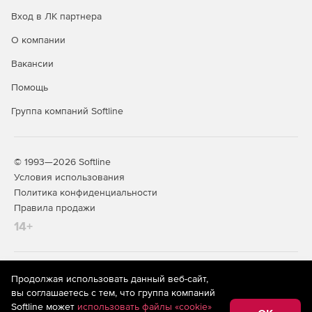
инициализации целевой базы данных.
Вход в ЛК партнера
Удаленный доступ и менеджмент всех резервных
О компании
копий через центральный клиентский графический
интерфейс.
Вакансии
Поддержка 64-битных версий сервера SQL.
Помощь
Группа компаний Softline
© 1993—2026 Softline
Условия использования
Политика конфиденциальности
Правила продажи
14+
На информационном ресурсе store.softline.ru применяются
Продолжая использовать данный веб-сайт,
рекомендательные технологии
(информационные технологии
вы соглашаетесь с тем, что группа компаний
предоставления информации на основе сбора,
Softline может
использовать файлы «cookie»
систематизации и анализа сведений, относящихся к