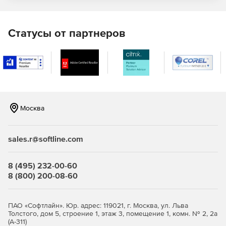
резервного копирования и восстановления.
Мониторинг временной шкалы для мгновенной
Статусы от партнеров
визуализации действий.
Интеграция с агентом SQL-сервера для планирования
заданий резервного копирования базы данных.
Оптимизация процесса резервного копирования.
Москва
Вывод чувствительных к контексту советов и
рекомендаций, встроенных в графический интерфейс.
sales.r@softline.com
Запуск копирования и восстановления с помощью
Microsoft SQL Server Management Studio или слоев
доступа к базам данных, таких как ADO или OLE DB.
8 (495) 232-00-60
8 (800) 200-08-60
Запуск операций в пакетных и сценарных файлах.
Доступ к нескольким уровням сжатия.
ПАО «Софтлайн». Юр. адрес: 119021, г. Москва, ул. Льва
Толстого, дом 5, строение 1, этаж 3, помещение 1, комн. № 2, 2а
256- и 128-битное AES-шифрование.
(А-311)