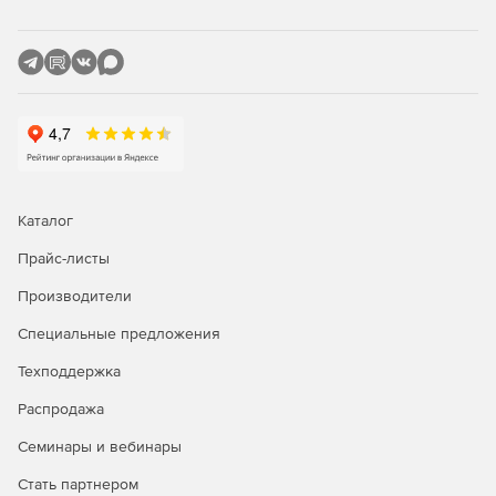
Обеспечение непрерывности и возобновления
операций по резервному копированию данных.
Создание очередности доставки журналов с
сохранением заданного порядка после приостановки
и возобновления операции.
Инсталляция с поддержкой кластеров.
Каталог
Отправка уведомлений по электронной почте о
процессах резервного копирования.
Прайс-листы
Производители
Генерация отчетов на уровне сервера и предприятия.
Специальные предложения
Автоматический обрыв существующих подключений
перед восстановлением.
Техподдержка
Автоматическая проверка и формирование списка
Распродажа
«потерянных» пользователей.
Семинары и вебинары
Доставка журналов без предварительной
Стать партнером