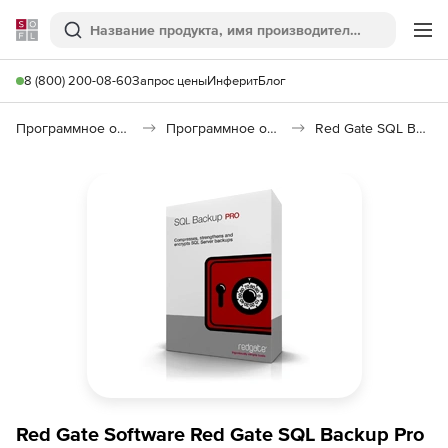
Softline
Поиск
Ме
8 (800) 200-08-60
Запрос цены
Инферит
Блог
Программное обеспечение для работы с файлами и дисками
Программное обеспечение для резервного копирования
Red Gate SQL Backup Pro
Red Gate Software Red Gate SQL Backup Pro