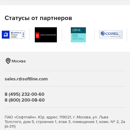
SQL Refactor
– помогает пользователю
автоматически форматировать SQL код и объекты
Статусы от партнеров
базы данных, что обеспечивает быстрое и удобное
управление БД.
SQL Doc
– обеспечивает создание
многодокументальной базы данных.
SQL Backup
– помогает быстро создавать и
шифровать резервные копии, упаковывать их в
Москва
компактные файлы.
SQL Response
– осуществляет мониторинг
sales.r@softline.com
работоспособности и активности MS SQL Server,
обеспечивает пользователя диагностическими
данными и информацией о возникающих проблемах.
8 (495) 232-00-60
8 (800) 200-08-60
SQL Multi Script
– позволяет быстро и просто
создавать комплексные скрипты для SQL Server.
ПАО «Софтлайн». Юр. адрес: 119021, г. Москва, ул. Льва
Толстого, дом 5, строение 1, этаж 3, помещение 1, комн. № 2, 2а
SQL Comparison SDK
– предусматривает
(А-311)
автоматизацию пользовательских настроек с