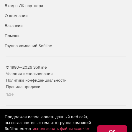
Вход в ЛК партнера
О компании
Вакансии
Помощь
Группа компаний Softline
© 1993—2026 Softline
Условия использования
Политика конфиденциальности
Правила продажи
14+
На информационном ресурсе store.softline.ru применяются
Продолжая использовать данный веб-сайт,
рекомендательные технологии
(информационные технологии
вы соглашаетесь с тем, что группа компаний
предоставления информации на основе сбора,
Softline может
использовать файлы «cookie»
систематизации и анализа сведений, относящихся к
OK