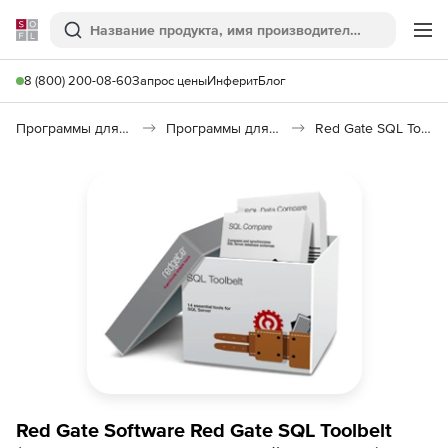
Softline
Поиск
Ме
8 (800) 200-08-60
Запрос цены
Инферит
Блог
Программы для программирования
Программы для работы с базами данных
Red Gate SQL Toolbelt
Red Gate Software Red Gate SQL Toolbelt