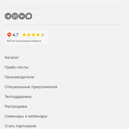
Вывод пояснений – мгновенная интерпретация
данных об активности сервера благодаря
отображению объяснений значения каждого
показателя производительности.
Простой и быстрый запуск – мгновенное начало
работы в программе, уже готовой к использованию и
не требующей дополнительных настроек.
Каталог
Прайс-листы
Производители
Специальные предложения
Техподдержка
Распродажа
Семинары и вебинары
Стать партнером