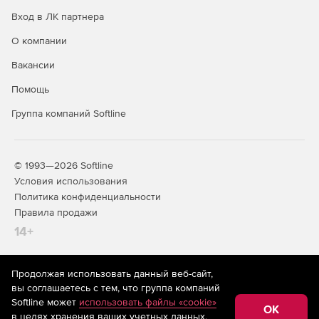
Вход в ЛК партнера
О компании
Вакансии
Помощь
Группа компаний Softline
© 1993—2026 Softline
Условия использования
Политика конфиденциальности
Правила продажи
14+
Продолжая использовать данный веб-сайт,
На информационном ресурсе store.softline.ru применяются
вы соглашаетесь с тем, что группа компаний
рекомендательные технологии
(информационные технологии
Softline может
использовать файлы «cookie»
предоставления информации на основе сбора,
OK
в целях хранения ваших учетных данных,
систематизации и анализа сведений, относящихся к