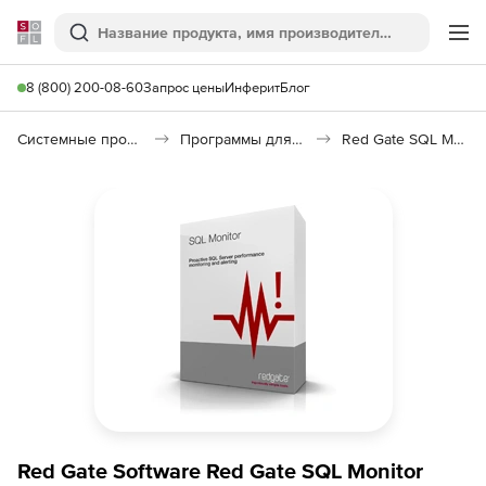
Softline
Поиск
Ме
8 (800) 200-08-60
Запрос цены
Инферит
Блог
Системные программы
Программы для диагностики системы
Red Gate SQL Monitor
Red Gate Software Red Gate SQL Monitor