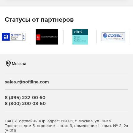
Генерация предупреждения – получение
уведомлений о возникших проблемах через
электронную почту или интерфейс пользователя.
Статусы от партнеров
Создание отчетов – ведение отчетности с помощью
инструментов пользовательского интерфейса или
бесплатного модуля генерации отчетов SSRS
Reporting Pack.
Актуализация данных – обновление ключевых
Москва
показателей производительности каждые несколько
секунд.
sales.r@softline.com
Настройка уровней и границ предупреждений –
регулировка границ и уровней предупреждений в
соответствии со специфическими требованиями
8 (495) 232-00-60
пользователя или применение программных настроек
8 (800) 200-08-60
по умолчанию.
Ведение истории – возможность просмотра сведений
ПАО «Софтлайн». Юр. адрес: 119021, г. Москва, ул. Льва
о прошлых проблемах и показателях
Толстого, дом 5, строение 1, этаж 3, помещение 1, комн. № 2, 2а
производительности сервера SQL.
(А-311)