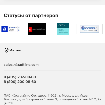
Генерация предупреждения – получение
уведомлений о возникших проблемах через
электронную почту или интерфейс пользователя.
Статусы от партнеров
Создание отчетов – ведение отчетности с помощью
инструментов пользовательского интерфейса или
бесплатного модуля генерации отчетов SSRS
Reporting Pack.
Актуализация данных – обновление ключевых
Москва
показателей производительности каждые несколько
секунд.
sales.r@softline.com
Настройка уровней и границ предупреждений –
регулировка границ и уровней предупреждений в
соответствии со специфическими требованиями
8 (495) 232-00-60
пользователя или применение программных настроек
8 (800) 200-08-60
по умолчанию.
Ведение истории – возможность просмотра сведений
ПАО «Софтлайн». Юр. адрес: 119021, г. Москва, ул. Льва
о прошлых проблемах и показателях
Толстого, дом 5, строение 1, этаж 3, помещение 1, комн. № 2, 2а
производительности сервера SQL.
(А-311)