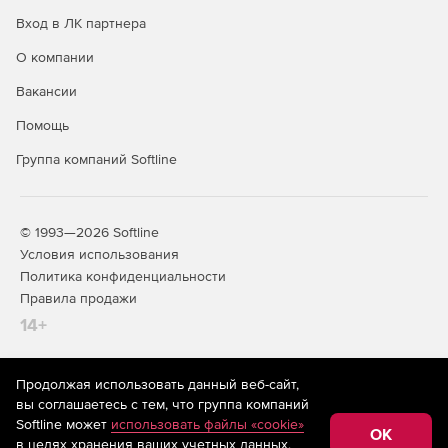
Вход в ЛК партнера
О компании
Вакансии
Помощь
Группа компаний Softline
© 1993—2026 Softline
Условия использования
Политика конфиденциальности
Правила продажи
14+
Продолжая использовать данный веб-сайт,
На информационном ресурсе store.softline.ru применяются
вы соглашаетесь с тем, что группа компаний
рекомендательные технологии
(информационные технологии
Softline может
использовать файлы «cookie»
предоставления информации на основе сбора,
OK
в целях хранения ваших учетных данных,
систематизации и анализа сведений, относящихся к