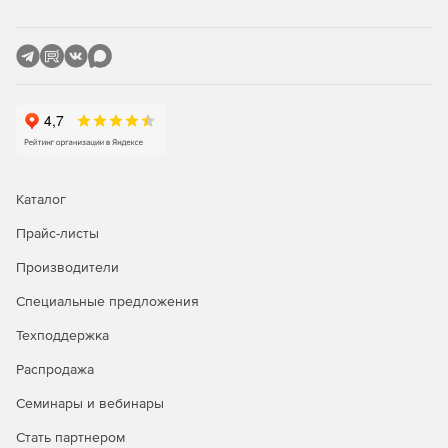
Вывод пояснений – мгновенная интерпретация
данных об активности сервера благодаря
отображению объяснений значения каждого
показателя производительности.
Простой и быстрый запуск – мгновенное начало
работы в программе, уже готовой к использованию и
не требующей дополнительных настроек.
Каталог
Прайс-листы
Производители
Специальные предложения
Техподдержка
Распродажа
Семинары и вебинары
Стать партнером