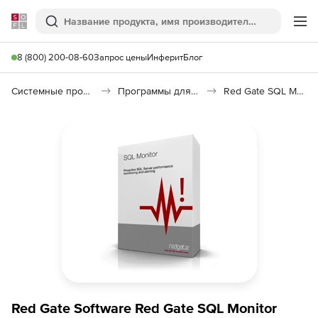
Softline
Поиск
Ме
8 (800) 200-08-60
Запрос цены
Инферит
Блог
Системные программы
Программы для диагностики системы
Red Gate SQL Monitor
Red Gate Software Red Gate SQL Monitor