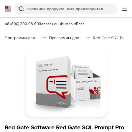
Softline
Поиск
Ме
8 (800) 200-08-60
Запрос цены
Инферит
Блог
Программы для программирования
Программы для работы с базами данных
Red Gate SQL Prompt Pro
Red Gate Software Red Gate SQL Prompt Pro