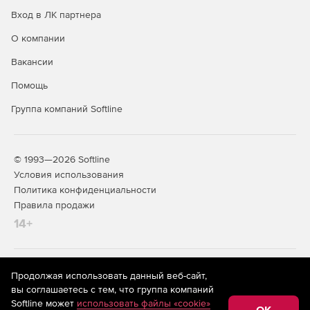
Вход в ЛК партнера
О компании
Вакансии
Помощь
Группа компаний Softline
© 1993—2026 Softline
Условия использования
Политика конфиденциальности
Правила продажи
14+
На информационном ресурсе store.softline.ru применяются
Продолжая использовать данный веб-сайт,
рекомендательные технологии
(информационные технологии
вы соглашаетесь с тем, что группа компаний
предоставления информации на основе сбора,
Softline может
использовать файлы «cookie»
систематизации и анализа сведений, относящихся к