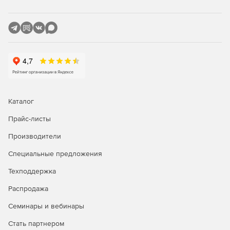
Red Gate SQL Prompt является идеальным решением
для администраторов БД, разработчиков
программного обеспечения и IT-специалистов,
позволяющим повысить результативность работы на
компьютере и сократить время выполнения
стандартных задач.
Каталог
Прайс-листы
Производители
Специальные предложения
Техподдержка
Распродажа
Семинары и вебинары
Стать партнером