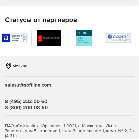
кода для SQL Server.
Версия
Pro Edition
дополнительно
включает скрипт
Статусы от партнеров
layout для легкого понимания кода.
Ключевые особенности:
Параметр подсказок направляет действия
пользователя.
Москва
Возможность поиска в БД разного типа.
Квалификация объектов БД по наименованию и
sales.r@softline.com
использование этой функции для быстрого поиска.
Режим подсказок mouse-over обеспечивает краткое
8 (495) 232-00-60
описание объекта.
8 (800) 200-08-60
Использование обновленного и дополненного
трафаретного шрифта для создания списка
ПАО «Софтлайн». Юр. адрес: 119021, г. Москва, ул. Льва
Толстого, дом 5, строение 1, этаж 3, помещение 1, комн. № 2, 2а
наименований столбцов.
(А-311)