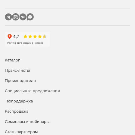
Сбор адресов электронной почты для оповещения
пользователей о том, что багги исправлены.
Обфускация кода:
Затруднение читаемости имен полей и методов.
Обеспечение большей комплексности структуры
контроля.
Каталог
Кодирование строк, содержащих уязвимые данные.
Прайс-листы
Редакции Red Gate SmartAssembly:
Производители
Standard
– версия с базовыми возможностями
Специальные предложения
обфускации кода, уменьшения размера приложений и
ускорения доставки данных, генерации отчетов об
Техподдержка
ошибках и об использовании функций ПО.
Распродажа
Pro
– расширенная версия с дополнительными
Семинары и вебинары
возможностями защиты подлинности, использования
SDK для программного доступа к оперативным
Стать партнером