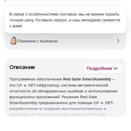
В связи с особенностями поставок, мы не можем сказать
точную цену. Оставьте запрос, и наш менеджер свяжется
с вами
Поможем с выбором
Описание
Подробнее
Программное обеспечение
Red Gate SmartAssembly
–
это С#- и .NET-обфускатор, система автоматической
отчетности об обнаруженных ошибках и использовании
функционала приложений. Решение Red Gate
SmartAssembly предназначено для помощи С#- и .NET-
разработчикам в создании высококачественных и
свободных от багов продуктов. Функции Red Gate
SmartAssembly позволяют защищать код приложений от
обратного инжиниринга и модификаций, а также получать