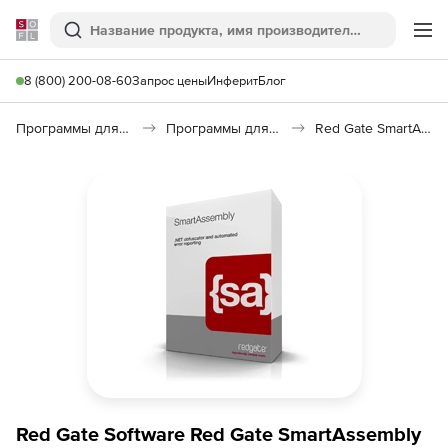
Softline
Поиск
Ме
8 (800) 200-08-60
Запрос цены
Инферит
Блог
Программы для программирования
Программы для разработки ПО
Red Gate SmartAssembly
Red Gate Software Red Gate SmartAssembly