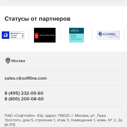
Отражение в отчетах системной информации –
данных об операционной системе ПК конечного
пользователя, последней версии установленного
Статусы от партнеров
.NET.
Предоставление данных для выбора приоритетных
задач в области разработки и исправления ошибок
ПО.
Сообщение об ошибках:
Москва
Переход к коду программу напрямую из отчета для
быстрого исправления ошибок.
sales.r@softline.com
Поддержка отчетности в системе Windows Phone 7.
8 (495) 232-00-60
Автоматическое оповещение о каждом исключении,
8 (800) 200-08-60
обнаруженном конечными пользователями.
Автоматическое прикрепление файлов журналов и
ПАО «Софтлайн». Юр. адрес: 119021, г. Москва, ул. Льва
снимков экрана к отчетам об ошибках.
Толстого, дом 5, строение 1, этаж 3, помещение 1, комн. № 2, 2а
(А-311)