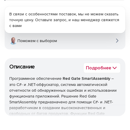
В связи с особенностями поставок, мы не можем сказать
точную цену. Оставьте запрос, и наш менеджер свяжется
с вами
Поможем с выбором
Описание
Подробнее
Программное обеспечение
Red Gate SmartAssembly
–
это С#- и .NET-обфускатор, система автоматической
отчетности об обнаруженных ошибках и использовании
функционала приложений. Решение Red Gate
SmartAssembly предназначено для помощи С#- и .NET-
разработчикам в создании высококачественных и
свободных от багов продуктов. Функции Red Gate
SmartAssembly позволяют защищать код приложений от
обратного инжиниринга и модификаций, а также получать