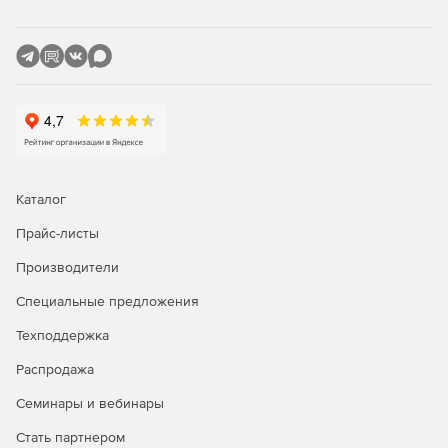
Сбор адресов электронной почты для оповещения
пользователей о том, что багги исправлены.
Обфускация кода:
Затруднение читаемости имен полей и методов.
Обеспечение большей комплексности структуры
контроля.
Каталог
Кодирование строк, содержащих уязвимые данные.
Прайс-листы
Редакции Red Gate SmartAssembly:
Производители
Standard
– версия с базовыми возможностями
Специальные предложения
обфускации кода, уменьшения размера приложений и
ускорения доставки данных, генерации отчетов об
Техподдержка
ошибках и об использовании функций ПО.
Распродажа
Pro
– расширенная версия с дополнительными
Семинары и вебинары
возможностями защиты подлинности, использования
SDK для программного доступа к оперативным
Стать партнером