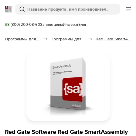
Softline
Поиск
Ме
8 (800) 200-08-60
Запрос цены
Инферит
Блог
Программы для программирования
Программы для разработки ПО
Red Gate SmartAssembly
Red Gate Software Red Gate SmartAssembly