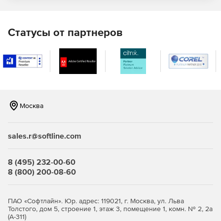
Отражение в отчетах системной информации –
данных об операционной системе ПК конечного
пользователя, последней версии установленного
Статусы от партнеров
.NET.
Предоставление данных для выбора приоритетных
задач в области разработки и исправления ошибок
ПО.
Сообщение об ошибках:
Москва
Переход к коду программу напрямую из отчета для
быстрого исправления ошибок.
sales.r@softline.com
Поддержка отчетности в системе Windows Phone 7.
8 (495) 232-00-60
Автоматическое оповещение о каждом исключении,
8 (800) 200-08-60
обнаруженном конечными пользователями.
Автоматическое прикрепление файлов журналов и
ПАО «Софтлайн». Юр. адрес: 119021, г. Москва, ул. Льва
снимков экрана к отчетам об ошибках.
Толстого, дом 5, строение 1, этаж 3, помещение 1, комн. № 2, 2а
(А-311)