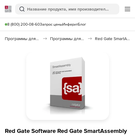
Softline
Поиск
Ме
8 (800) 200-08-60
Запрос цены
Инферит
Блог
Программы для программирования
Программы для разработки ПО
Red Gate SmartAssembly
Red Gate Software Red Gate SmartAssembly