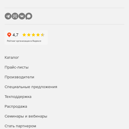
Сбор адресов электронной почты для оповещения
пользователей о том, что багги исправлены.
Обфускация кода:
Затруднение читаемости имен полей и методов.
Обеспечение большей комплексности структуры
контроля.
Каталог
Кодирование строк, содержащих уязвимые данные.
Прайс-листы
Редакции Red Gate SmartAssembly:
Производители
Standard
– версия с базовыми возможностями
Специальные предложения
обфускации кода, уменьшения размера приложений и
ускорения доставки данных, генерации отчетов об
Техподдержка
ошибках и об использовании функций ПО.
Распродажа
Pro
– расширенная версия с дополнительными
Семинары и вебинары
возможностями защиты подлинности, использования
SDK для программного доступа к оперативным
Стать партнером