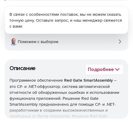
В связи с особенностями поставок, мы не можем сказать
точную цену. Оставьте запрос, и наш менеджер свяжется
с вами
Поможем с выбором
Описание
Подробнее
Программное обеспечение
Red Gate SmartAssembly
–
это С#- и .NET-обфускатор, система автоматической
отчетности об обнаруженных ошибках и использовании
функционала приложений. Решение Red Gate
SmartAssembly предназначено для помощи С#- и .NET-
разработчикам в создании высококачественных и
свободных от багов продуктов. Функции Red Gate
SmartAssembly позволяют защищать код приложений от
обратного инжиниринга и модификаций, а также получать