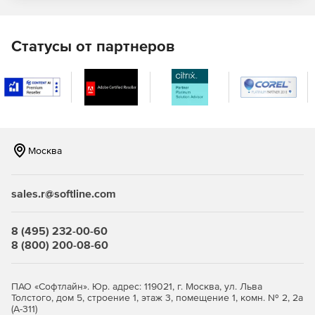
Отражение в отчетах системной информации –
данных об операционной системе ПК конечного
пользователя, последней версии установленного
Статусы от партнеров
.NET.
Предоставление данных для выбора приоритетных
задач в области разработки и исправления ошибок
ПО.
Сообщение об ошибках:
Москва
Переход к коду программу напрямую из отчета для
быстрого исправления ошибок.
sales.r@softline.com
Поддержка отчетности в системе Windows Phone 7.
8 (495) 232-00-60
Автоматическое оповещение о каждом исключении,
8 (800) 200-08-60
обнаруженном конечными пользователями.
Автоматическое прикрепление файлов журналов и
ПАО «Софтлайн». Юр. адрес: 119021, г. Москва, ул. Льва
снимков экрана к отчетам об ошибках.
Толстого, дом 5, строение 1, этаж 3, помещение 1, комн. № 2, 2а
(А-311)