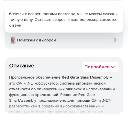
В связи с особенностями поставок, мы не можем сказать
точную цену. Оставьте запрос, и наш менеджер свяжется
с вами
Поможем с выбором
Описание
Подробнее
Программное обеспечение
Red Gate SmartAssembly
–
это С#- и .NET-обфускатор, система автоматической
отчетности об обнаруженных ошибках и использовании
функционала приложений. Решение Red Gate
SmartAssembly предназначено для помощи С#- и .NET-
разработчикам в создании высококачественных и
свободных от багов продуктов. Функции Red Gate
SmartAssembly позволяют защищать код приложений от
обратного инжиниринга и модификаций, а также получать