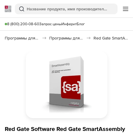
Softline
Поиск
Ме
8 (800) 200-08-60
Запрос цены
Инферит
Блог
Программы для программирования
Программы для разработки ПО
Red Gate SmartAssembly
Red Gate Software Red Gate SmartAssembly