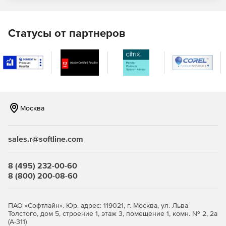
Отражение в отчетах системной информации –
данных об операционной системе ПК конечного
пользователя, последней версии установленного
Статусы от партнеров
.NET.
Предоставление данных для выбора приоритетных
задач в области разработки и исправления ошибок
ПО.
Сообщение об ошибках:
Москва
Переход к коду программу напрямую из отчета для
быстрого исправления ошибок.
sales.r@softline.com
Поддержка отчетности в системе Windows Phone 7.
8 (495) 232-00-60
Автоматическое оповещение о каждом исключении,
8 (800) 200-08-60
обнаруженном конечными пользователями.
Автоматическое прикрепление файлов журналов и
ПАО «Софтлайн». Юр. адрес: 119021, г. Москва, ул. Льва
снимков экрана к отчетам об ошибках.
Толстого, дом 5, строение 1, этаж 3, помещение 1, комн. № 2, 2а
(А-311)