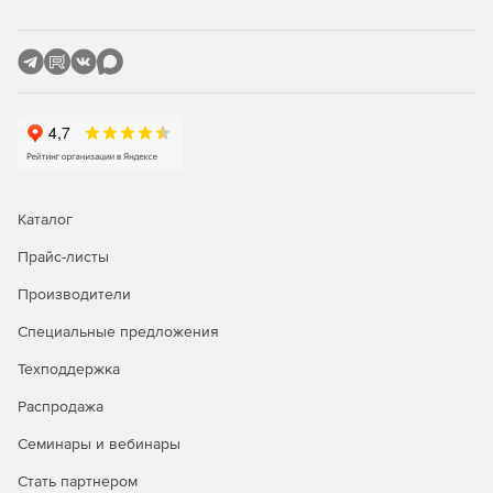
Сбор адресов электронной почты для оповещения
пользователей о том, что багги исправлены.
Обфускация кода:
Затруднение читаемости имен полей и методов.
Обеспечение большей комплексности структуры
контроля.
Каталог
Кодирование строк, содержащих уязвимые данные.
Прайс-листы
Редакции Red Gate SmartAssembly:
Производители
Standard
– версия с базовыми возможностями
Специальные предложения
обфускации кода, уменьшения размера приложений и
ускорения доставки данных, генерации отчетов об
Техподдержка
ошибках и об использовании функций ПО.
Распродажа
Pro
– расширенная версия с дополнительными
Семинары и вебинары
возможностями защиты подлинности, использования
SDK для программного доступа к оперативным
Стать партнером