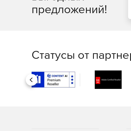
предложений!
Автоматизация развертывания схем и данных
Статусы от партн
Назад