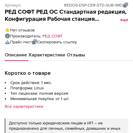
Артикул:
REDOS-DSP-CER-STD-SUB-1MO
РЕД СОФТ РЕД ОС Стандартная редакция,
Конфигурация Рабочая станция
еще
(бессрочная лицензия, без ограничения
Нет отзывов
срока действия), Простая
Производитель:
РЕД СОФТ
(неисключительная) лицензия.
Прайс-лист
Скопировать ссылку
Конфигурация: Рабочая станция. Cрок
действия - 1 месяц
Описание
Характеристики
Отзывы
Коротко о товаре
Срок действия: 1 мес.
Платформа: Linux
Тип лицензии: полная версия
Минимальная покупка: от 1 шт.
Все характеристики
Доступно только юридическим лицам и ИП – не
предназначено для личных, семейных, домашних и иных