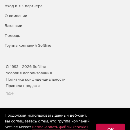
Вход в ЛК партнера
О компании
Вакансии
Помощь
Группа компаний Softline
© 1993—2026 Softline
Условия использования
Политика конфиденциальности
Правила продажи
14+
На информационном ресурсе store.softline.ru применяются
Продолжая использовать данный веб-сайт,
рекомендательные технологии
(информационные технологии
вы соглашаетесь с тем, что группа компаний
предоставления информации на основе сбора,
Softline может
использовать файлы «cookie»
систематизации и анализа сведений, относящихся к
OK