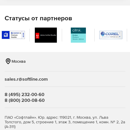
Комфортный пользовательский опыт
Статусы от партнеров
Удобство администрирования за счет встроенных
инструментов управления и мониторинга и гибкий
пользовательский интерфейс.
РЕД ОС Рабочая станция
– удобная, функциональная и
производительная операционная система для
повседневных задач.
Москва
Возможности
sales.r@softline.com
Удобный графический интерфейс
8 (495) 232-00-60
Широкие возможности кастомизации интерфейса и
8 (800) 200-08-60
дополнительные инструменты, обеспечивающие функции
доступности
ПАО «Софтлайн». Юр. адрес: 119021, г. Москва, ул. Льва
Выбор из нескольких окружений рабочего стола
Толстого, дом 5, строение 1, этаж 3, помещение 1, комн. № 2, 2а
(А-311)