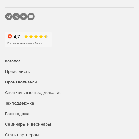
KDE Plasma, GNOME, MATE
Поддержка современного оборудования
Совместимость с современными поколениями
процессоров, видеоускорителей и периферийного
оборудования
Набор инструментов разработки
Каталог
Компиляторы, интерпретаторы, отладочные средства
Прайс-листы
Режим киоска
Производители
Специальные предложения
Возможность настройки доступного пользователям
функционала
Техподдержка
Централизованное администрирование рабочих
Распродажа
мест
Семинары и вебинары
Возможность удалённой установки ПО и мониторинга
Стать партнером